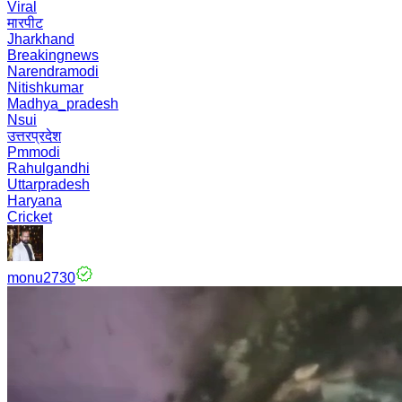
Viral
मारपीट
Jharkhand
Breakingnews
Narendramodi
Nitishkumar
Madhya_pradesh
Nsui
उत्तरप्रदेश
Pmmodi
Rahulgandhi
Uttarpradesh
Haryana
Cricket
monu2730