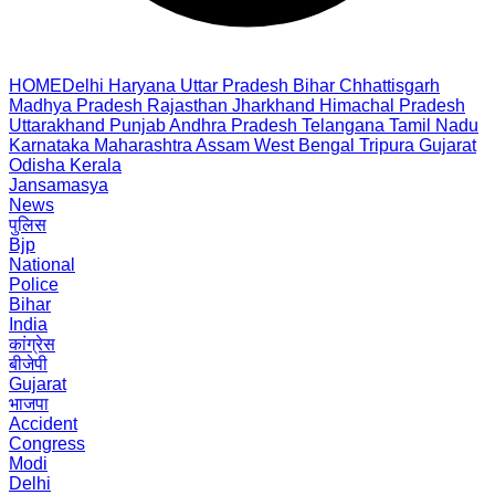
HOME
Delhi
Haryana
Uttar Pradesh
Bihar
Chhattisgarh
Madhya Pradesh
Rajasthan
Jharkhand
Himachal Pradesh
Uttarakhand
Punjab
Andhra Pradesh
Telangana
Tamil Nadu
Karnataka
Maharashtra
Assam
West Bengal
Tripura
Gujarat
Odisha
Kerala
Jansamasya
News
पुलिस
Bjp
National
Police
Bihar
India
कांग्रेस
बीजेपी
Gujarat
भाजपा
Accident
Congress
Modi
Delhi