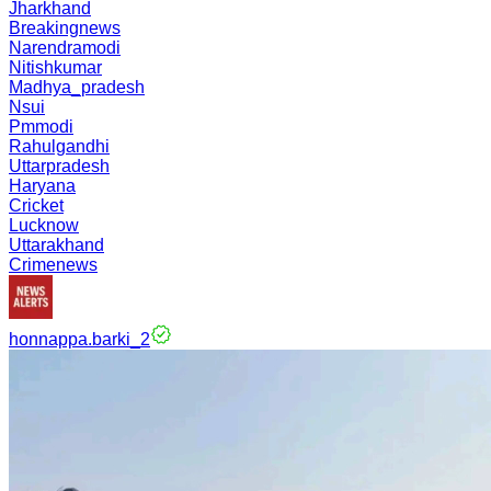
Jharkhand
Breakingnews
Narendramodi
Nitishkumar
Madhya_pradesh
Nsui
Pmmodi
Rahulgandhi
Uttarpradesh
Haryana
Cricket
Lucknow
Uttarakhand
Crimenews
honnappa.barki_2