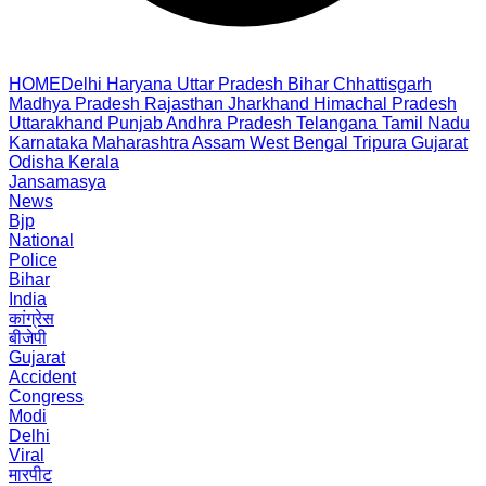
HOME
Delhi
Haryana
Uttar Pradesh
Bihar
Chhattisgarh
Madhya Pradesh
Rajasthan
Jharkhand
Himachal Pradesh
Uttarakhand
Punjab
Andhra Pradesh
Telangana
Tamil Nadu
Karnataka
Maharashtra
Assam
West Bengal
Tripura
Gujarat
Odisha
Kerala
Jansamasya
News
Bjp
National
Police
Bihar
India
कांग्रेस
बीजेपी
Gujarat
Accident
Congress
Modi
Delhi
Viral
मारपीट