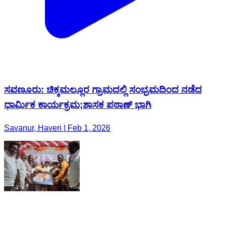
ಸವಣೂರು: ಚಿಕ್ಕಮಲ್ಲೂರ ಗ್ರಾಮದಲ್ಲಿ ಸಂಭ್ರಮದಿಂದ ನಡೆದ
ಧಾರ್ಮಿಕ ಕಾರ್ಯಕ್ರಮ;ಶಾಸಕ ಪಠಾಣ್ ಭಾಗಿ
Savanur, Haveri | Feb 1, 2026