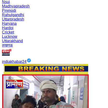
Nsui
Madhyapradesh
Pmmodi
Rahulgandhi
Uttarpradesh
Haryana
Hardoi
Cricket
Lucknow
Uttarakhand
लखनऊ
indiakhabar24