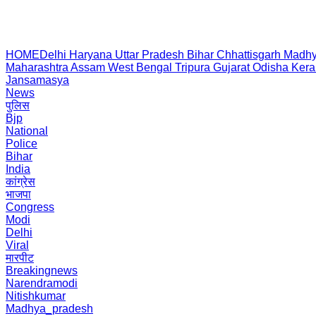
HOME
Delhi
Haryana
Uttar Pradesh
Bihar
Chhattisgarh
Madhy
Maharashtra
Assam
West Bengal
Tripura
Gujarat
Odisha
Kera
Jansamasya
News
पुलिस
Bjp
National
Police
Bihar
India
कांग्रेस
भाजपा
Congress
Modi
Delhi
Viral
मारपीट
Breakingnews
Narendramodi
Nitishkumar
Madhya_pradesh