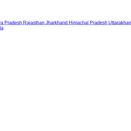
a Pradesh
Rajasthan
Jharkhand
Himachal Pradesh
Uttarakha
la