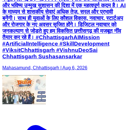
और भविष्य उन्मुख सुशासन की दिशा में एक महत्वपूर्ण कदम है। AI
के माध्यम से शासकीय सेवाएं अधिक तेज़, सरल और प्रभावी
बनेंगी। साथ ही युवाओं के लिए कौशल विकास, नवाचार, स्टार्टअप
और रोजगार के नए अवसर सृजित होंगे। डिजिटल नवाचार को
जनकल्याण से जोड़ते हुए हम विकसित छत्तीसगढ़ की मजबूत नींव
तैयार कर रहे हैं। #ChhattisgarhAIMission
#ArtificialIntelligence #SkillDevelopment
#ViksitChhattisgarh #VishnuDeoSai
Chhattisgarh Sushasansarkar
Mahasamund, Chhattisgarh | Aug 6, 2026