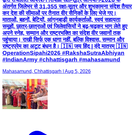
अंतर्गत जिलेभर से 31,355 रक्षा-सूत्र और शुभकामना संदेश तैयार
कर देश की सीमाओं पर तैनात वीर सैनिकों के लिए भेजे गए।
माताओं, बहनों, बेटियों, आंगनबाड़ी कार्यकर्ताओं, स्वयं सहायता
समूहों, छात्र-छात्राओं एवं जिलेवासियों ने बढ़-चढ़कर भाग लेते हुए
अपने स्नेह, सम्मान और राष्ट्रभक्ति का संदेश वीर जवानों तक
पहुंचाया। राखी सिर्फ एक धागा नहीं, बल्कि विश्वास, सम्मान और
राष्ट्रप्रेम का अटूट बंधन है। 🇮🇳 जय हिंद | वंदे मातरम् 🇮🇳
OperationSipahi2026 #RakshaSutraAbhiyan
#IndianArmy #chhattisgarh #mahasamund
Mahasamund, Chhattisgarh | Aug 5, 2026