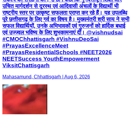
उचित मार्गदर्शन से दूरस्थ एवं आदिवासी अंचलों के विद्यार्थी भी
राष्ट्रीय स्तर पर उत्कृष्ट सफलता प्राप्त कर रहे हैं। यह उपलब्धि
पूरे छत्तीसगढ़ के लिए गर्व का विषय है। मुख्यमंत्री श्री साय ने सभी
सफल विद्यार्थियों, उनके अभिभावकों एवं गुरुजनों को हार्दिक बधाई
एवं उज्ज्वल भविष्य के लिए शुभकामनाएं दीं। @vishnudsai
#CMOChhattisgarh #VishnuDeoSai
#PrayasExcellenceMeet
#PrayasResidentialSchools #NEET2026
NEETSuccess YouthEmpowerment
ViksitChattisgarh
Mahasamund, Chhattisgarh | Aug 6, 2026