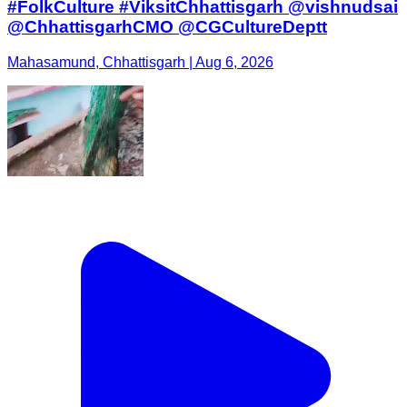
#FolkCulture #ViksitChhattisgarh @vishnudsai
@ChhattisgarhCMO @CGCultureDeptt
Mahasamund, Chhattisgarh | Aug 6, 2026