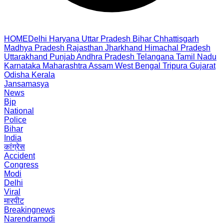
HOME
Delhi
Haryana
Uttar Pradesh
Bihar
Chhattisgarh
Madhya Pradesh
Rajasthan
Jharkhand
Himachal Pradesh
Uttarakhand
Punjab
Andhra Pradesh
Telangana
Tamil Nadu
Karnataka
Maharashtra
Assam
West Bengal
Tripura
Gujarat
Odisha
Kerala
Jansamasya
News
Bjp
National
Police
Bihar
India
कांग्रेस
Accident
Congress
Modi
Delhi
Viral
मारपीट
Breakingnews
Narendramodi