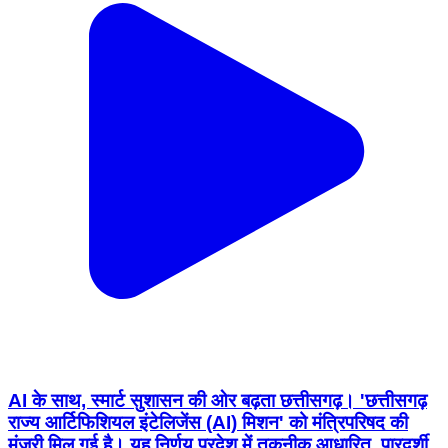
AI के साथ, स्मार्ट सुशासन की ओर बढ़ता छत्तीसगढ़। 'छत्तीसगढ़
राज्य आर्टिफिशियल इंटेलिजेंस (AI) मिशन' को मंत्रिपरिषद की
मंजूरी मिल गई है। यह निर्णय प्रदेश में तकनीक आधारित, पारदर्शी