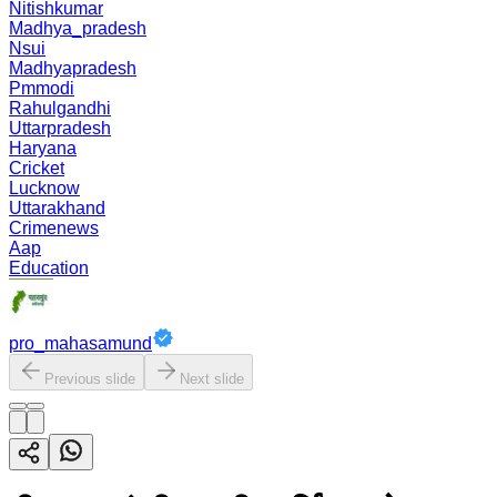
Nitishkumar
Madhya_pradesh
Nsui
Madhyapradesh
Pmmodi
Rahulgandhi
Uttarpradesh
Haryana
Cricket
Lucknow
Uttarakhand
Crimenews
Aap
Education
pro_mahasamund
Previous slide
Next slide