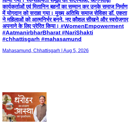
किया गया। स्व-सहायता समूहों की सदस्याओं, आंगनवाड़ी
कार्यकर्ताओं एवं मितानिन बहनों का सम्मान कर उनके समाज निर्माण
में योगदान को सराहा गया। मुख्य अतिथि समाज सेविका डॉ. एकता
ने महिलाओं को आत्मनिर्भर बनने, नए कौशल सीखने और स्वरोजगार
अपनाने के लिए प्रेरित किया। #WomenEmpowerment
#AatmanirbharBharat #NariShakti
#chhattisgarh #mahasamund
Mahasamund, Chhattisgarh | Aug 5, 2026