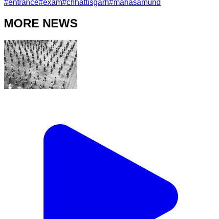
#
entrance
#
exam
#
chhattisgarh
#
mahasamund
MORE NEWS