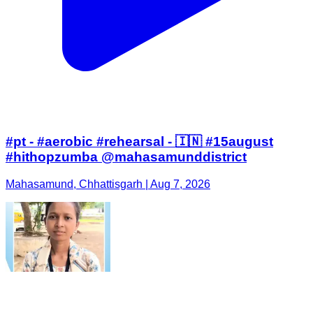
#pt - #aerobic #rehearsal - 🇮🇳 #15august
#hithopzumba @mahasamunddistrict
Mahasamund, Chhattisgarh | Aug 7, 2026