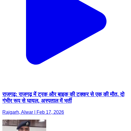
राजगढ़: राजगढ़ में ट्रक और बाइक की टक्कर से एक की मौत, दो
गंभीर रूप से घायल, अस्पताल में भर्ती
Rajgarh, Alwar | Feb 17, 2026