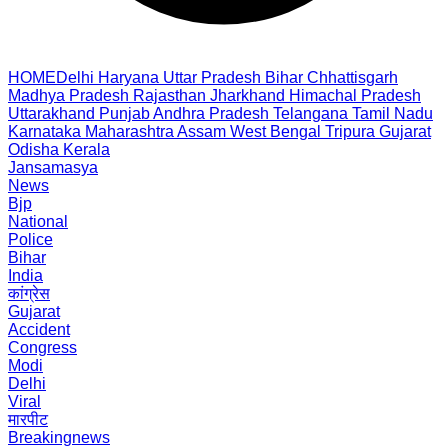
HOME
Delhi
Haryana
Uttar Pradesh
Bihar
Chhattisgarh
Madhya Pradesh
Rajasthan
Jharkhand
Himachal Pradesh
Uttarakhand
Punjab
Andhra Pradesh
Telangana
Tamil Nadu
Karnataka
Maharashtra
Assam
West Bengal
Tripura
Gujarat
Odisha
Kerala
Jansamasya
News
Bjp
National
Police
Bihar
India
कांग्रेस
Gujarat
Accident
Congress
Modi
Delhi
Viral
मारपीट
Breakingnews