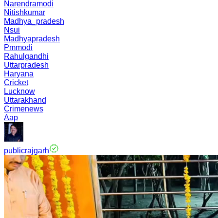
Narendramodi
Nitishkumar
Madhya_pradesh
Nsui
Madhyapradesh
Pmmodi
Rahulgandhi
Uttarpradesh
Haryana
Cricket
Lucknow
Uttarakhand
Crimenews
Aap
publicrajgarh