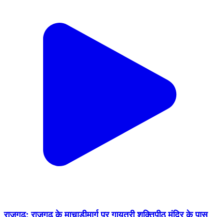
राजगढ़: राजगढ़ के माचाड़ीमार्ग पर गायत्री शक्तिपीठ मंदिर के पास