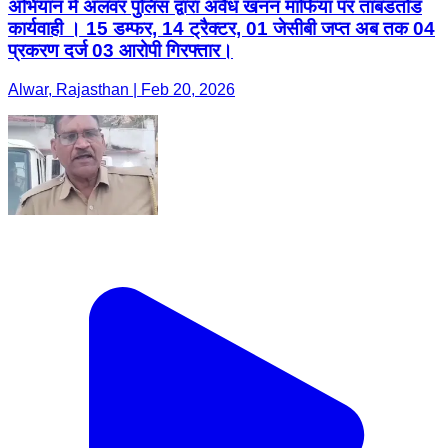
अभियान में अलवर पुलिस द्वारा अवैध खनन माफिया पर ताबडतोड
कार्यवाही । 15 डम्फर, 14 ट्रैक्टर, 01 जेसीबी जप्त अब तक 04
प्रकरण दर्ज 03 आरोपी गिरफ्तार।
Alwar, Rajasthan | Feb 20, 2026