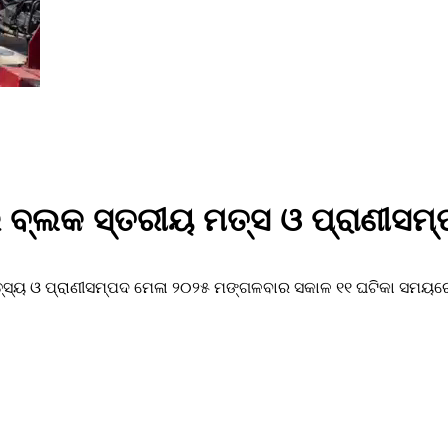
୍ଲକ ସ୍ତରୀୟ ମତ୍ସ ଓ ପ୍ରାଣୀସମ୍ପ
ସ୍ୟ ଓ ପ୍ରାଣୀସମ୍ପଦ ମେଳା ୨୦୨୫ ମଙ୍ଗଳବାର ସକାଳ ୧୧ ଘଟିକା ସମୟରେ