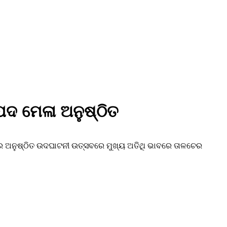
ଦ ମେଳା ଅନୁଷ୍ଠିତ
 ଅନୁଷ୍ଠିତ ଉଦଘାଟନୀ ଉତ୍ସବରେ ମୁଖ୍ୟ ଅତିଥି ଭାବରେ ତାଳଚେର