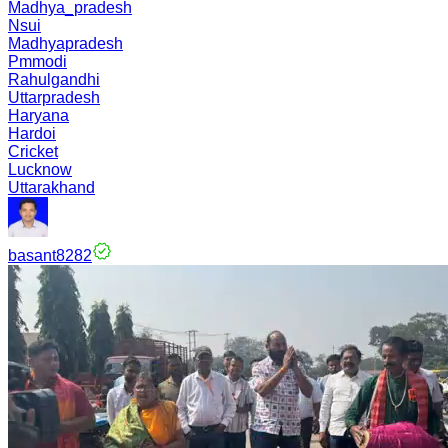
Madhya_pradesh
Nsui
Madhyapradesh
Pmmodi
Rahulgandhi
Uttarpradesh
Haryana
Hardoi
Cricket
Lucknow
Uttarakhand
basant8282