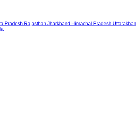
a Pradesh
Rajasthan
Jharkhand
Himachal Pradesh
Uttarakha
la