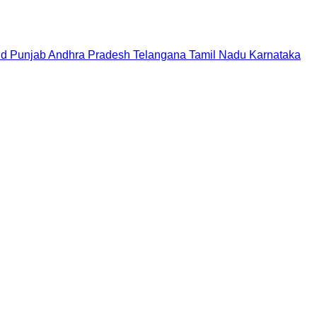
nd
Punjab
Andhra Pradesh
Telangana
Tamil Nadu
Karnataka