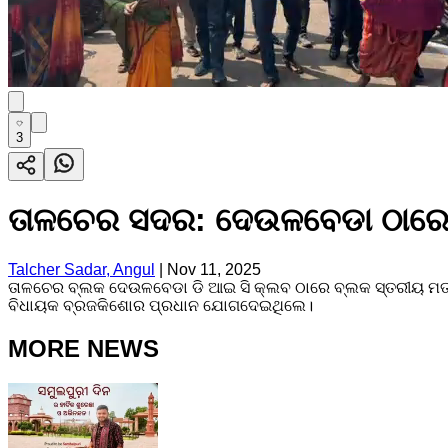
3
ତାଳଚେର ସଦର: ଦେଉଳବେଡା ଠାରେ ବ
Talcher Sadar, Angul
|
Nov 11, 2025
ତାଳଚେର ବ୍ଲକ ଦେଉଳବେଡା ଡି ଆଇ ସି କ୍ଲବ ଠାରେ ବ୍ଲକ ସ୍ତରୀୟ ମତ୍
ବିଧାୟକ ବ୍ରଜକିଶୋର ପ୍ରଧାନ ଯୋଗଦେଇଥିଲେ।
MORE NEWS