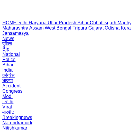
HOME
Delhi
Haryana
Uttar Pradesh
Bihar
Chhattisgarh
Madhy
Maharashtra
Assam
West Bengal
Tripura
Gujarat
Odisha
Kera
Jansamasya
News
पुलिस
Bjp
National
Police
Bihar
India
कांग्रेस
भाजपा
Accident
Congress
Modi
Delhi
Viral
मारपीट
Breakingnews
Narendramodi
Nitishkumar