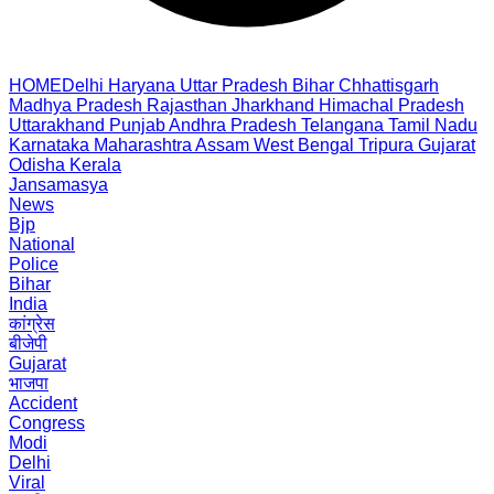
HOME
Delhi
Haryana
Uttar Pradesh
Bihar
Chhattisgarh
Madhya Pradesh
Rajasthan
Jharkhand
Himachal Pradesh
Uttarakhand
Punjab
Andhra Pradesh
Telangana
Tamil Nadu
Karnataka
Maharashtra
Assam
West Bengal
Tripura
Gujarat
Odisha
Kerala
Jansamasya
News
Bjp
National
Police
Bihar
India
कांग्रेस
बीजेपी
Gujarat
भाजपा
Accident
Congress
Modi
Delhi
Viral