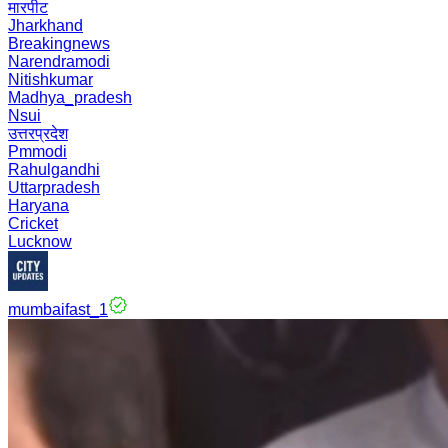
मारपीट
Jharkhand
Breakingnews
Narendramodi
Nitishkumar
Madhya_pradesh
Nsui
उत्तरप्रदेश
Pmmodi
Rahulgandhi
Uttarpradesh
Haryana
Cricket
Lucknow
mumbaifast_1