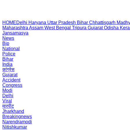
HOME
Delhi
Haryana
Uttar Pradesh
Bihar
Chhattisgarh
Madhy
Maharashtra
Assam
West Bengal
Tripura
Gujarat
Odisha
Kera
Jansamasya
News
Bjp
National
Police
Bihar
India
कांग्रेस
Gujarat
Accident
Congress
Modi
Delhi
Viral
मारपीट
Jharkhand
Breakingnews
Narendramodi
Nitishkumar