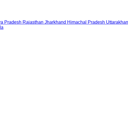
a Pradesh
Rajasthan
Jharkhand
Himachal Pradesh
Uttarakha
la