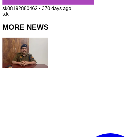
sk08192880462
•
370 days ago
s.k
MORE NEWS