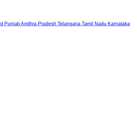
nd
Punjab
Andhra Pradesh
Telangana
Tamil Nadu
Karnataka