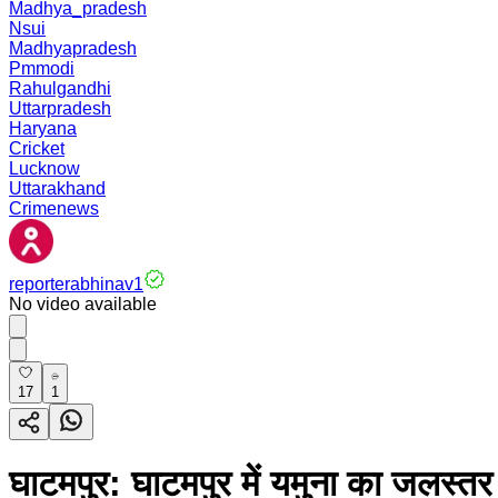
Madhya_pradesh
Nsui
Madhyapradesh
Pmmodi
Rahulgandhi
Uttarpradesh
Haryana
Cricket
Lucknow
Uttarakhand
Crimenews
reporterabhinav1
No video available
17
1
घाटमपुर: घाटमपुर में यमुना का जलस्तर त