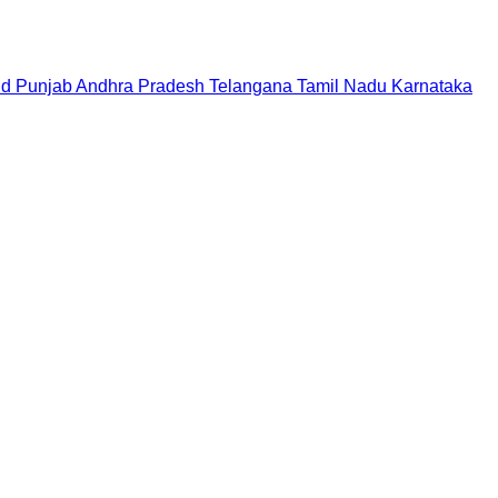
nd
Punjab
Andhra Pradesh
Telangana
Tamil Nadu
Karnataka