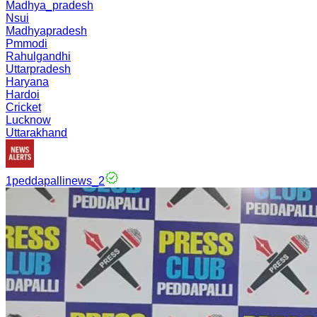
Madhya_pradesh
Nsui
Madhyapradesh
Pmmodi
Rahulgandhi
Uttarpradesh
Haryana
Hardoi
Cricket
Lucknow
Uttarakhand
1peddapallinews_2