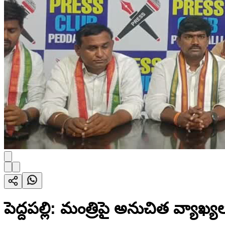
పెద్దపల్లి: మంత్రిపై అనుచిత వ్యాఖ్