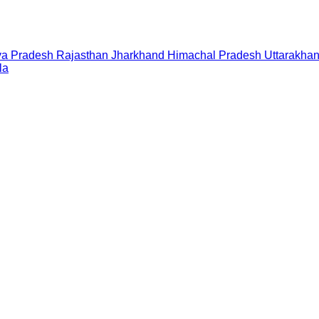
a Pradesh
Rajasthan
Jharkhand
Himachal Pradesh
Uttarakha
la