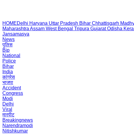
HOME
Delhi
Haryana
Uttar Pradesh
Bihar
Chhattisgarh
Madhy
Maharashtra
Assam
West Bengal
Tripura
Gujarat
Odisha
Kera
Jansamasya
News
पुलिस
Bjp
National
Police
Bihar
India
कांग्रेस
भाजपा
Accident
Congress
Modi
Delhi
Viral
मारपीट
Breakingnews
Narendramodi
Nitishkumar