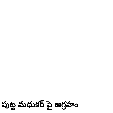
లు పుట్ట మధుకర్ పై ఆగ్రహం