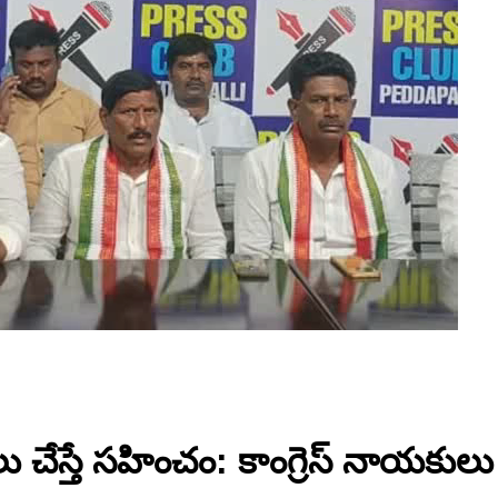
యలు చేస్తే సహించం: కాంగ్రెస్ నాయకు