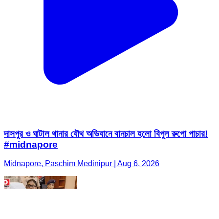
দাসপুর ও ঘাটাল থানার যৌথ অভিযানে বানচাল হলো বিপুল রুপো পাচার!
#midnapore
Midnapore, Paschim Medinipur | Aug 6, 2026