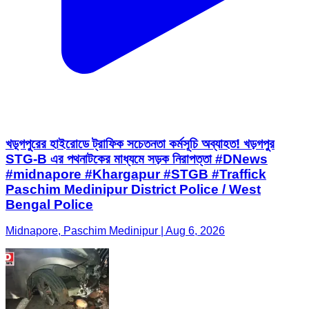
খড়্গপুরের হাইরোডে ট্রাফিক সচেতনতা কর্মসূচি অব্যাহত! খড়গপুর
STG-B এর পথনাটকের মাধ্যমে সড়ক নিরাপত্তা #DNews
#midnapore #Khargapur #STGB #Traffick
Paschim Medinipur District Police / West
Bengal Police
Midnapore, Paschim Medinipur | Aug 6, 2026