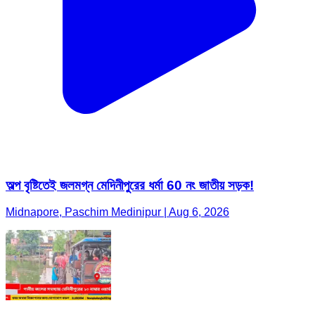
অল্প বৃষ্টিতেই জলমগ্ন মেদিনীপুরের ধর্মা 60 নং জাতীয় সড়ক!
Midnapore, Paschim Medinipur | Aug 6, 2026