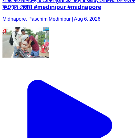
পানীয় জলের সমস্যায় মেদিনীপুরের ১০ নাম্বার ওয়ার্ড, পৌরসভা কে কটাক্ষ
কংগ্রেস নেতার! #medinipur #midnapore
Midnapore, Paschim Medinipur | Aug 6, 2026