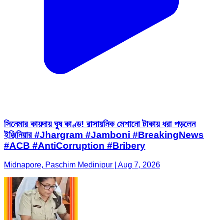
সিনেমার কায়দায় ঘুষ কাণ্ড! রাসায়নিক মেশানো টাকায় ধরা পড়লেন
ইঞ্জিনিয়ার #Jhargram #Jamboni #BreakingNews
#ACB #AntiCorruption #Bribery
Midnapore, Paschim Medinipur | Aug 7, 2026