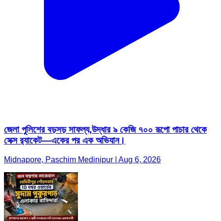
জেলা পুলিশের বড়সড় সাফল্য,উদ্ধার ৯ কেজি ৭০০ রূপো পাচার থেকে
সেক্স র‌্যাকেট—একের পর এক অভিযান।
Midnapore, Paschim Medinipur | Aug 6, 2026