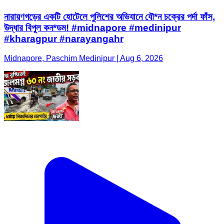
নারায়ণগড়ের একটি হোটেলে পুলিশের অভিযানে যৌ*ন চক্রের পর্দা ফাঁস,
উদ্ধার বিপুল কন*ডম! #midnapore #medinipur
#kharagpur #narayangahr
Midnapore, Paschim Medinipur | Aug 6, 2026