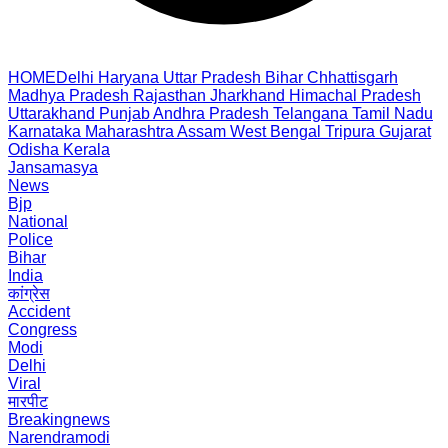
HOME
Delhi
Haryana
Uttar Pradesh
Bihar
Chhattisgarh
Madhya Pradesh
Rajasthan
Jharkhand
Himachal Pradesh
Uttarakhand
Punjab
Andhra Pradesh
Telangana
Tamil Nadu
Karnataka
Maharashtra
Assam
West Bengal
Tripura
Gujarat
Odisha
Kerala
Jansamasya
News
Bjp
National
Police
Bihar
India
कांग्रेस
Accident
Congress
Modi
Delhi
Viral
मारपीट
Breakingnews
Narendramodi