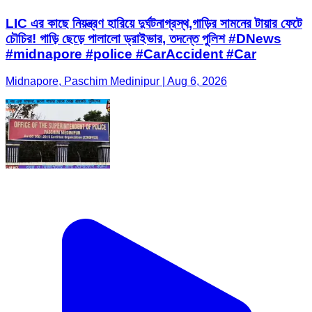
LIC এর কাছে নিয়ন্ত্রণ হারিয়ে দুর্ঘটনাগ্রস্থ,গাড়ির সামনের টায়ার ফেটে
চৌচির! গাড়ি ছেড়ে পালালো ড্রাইভার, তদন্তে পুলিশ #DNews
#midnapore #police #CarAccident #Car
Midnapore, Paschim Medinipur | Aug 6, 2026