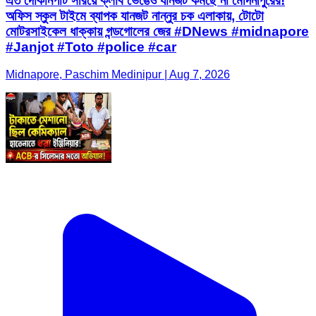
এত দোকানপাট সরিয়ে ক্লাব ভেঙেও যানজট কমছে না মেদিনীপুরের!
অফিস স্কুল টাইমে ব্যাপক যানজট নান্নুর চক এলাকায়, টোটো
মোটরসাইকেল ধাক্কায় গন্ডগোলের জের #DNews #midnapore
#Janjot #Toto #police #car
Midnapore, Paschim Medinipur | Aug 7, 2026