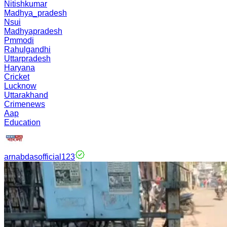
Nitishkumar
Madhya_pradesh
Nsui
Madhyapradesh
Pmmodi
Rahulgandhi
Uttarpradesh
Haryana
Cricket
Lucknow
Uttarakhand
Crimenews
Aap
Education
arnabdasofficial123