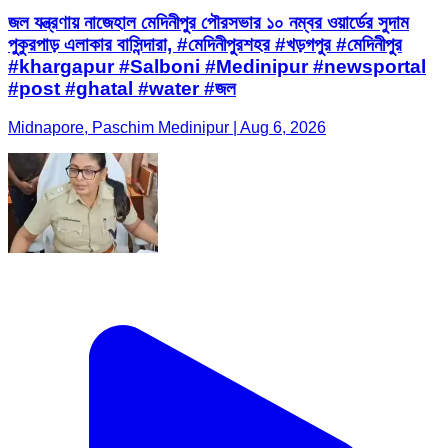
জল যন্ত্রণায় নাজেহাল মেদিনীপুর পৌরসভার ১০ নম্বর ওয়ার্ডের সুদাম
পুকুরপাড় এলাকার বাসিন্দারা, #মেদিনীপুরশহর #খড়গপুর #মেদিনীপুর
#khargapur #Salboni #Medinipur #newsportal
#post #ghatal #water #জল
Midnapore, Paschim Medinipur | Aug 6, 2026