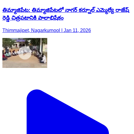
తిమ్మాజిపేట: తిమ్మాజిపేటలో నాగర్ కర్నూల్ ఎమ్మెల్యే రాజేష్
రెడ్డి చిత్రపటానికి పాలాభిషేకం
Thimmajipet, Nagarkurnool | Jan 11, 2026