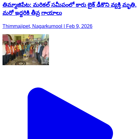
తిమ్మాజిపేట: మరికల్ సమీపంలో కారు బైక్ ఢీకొని వ్యక్తి మృతి,
మరో ఇద్దరికి తీవ్ర గాయాలు
Thimmajipet, Nagarkurnool | Feb 9, 2026