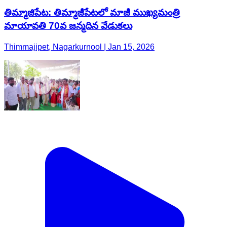
తిమ్మాజిపేట: తిమ్మాజీపేటలో మాజీ ముఖ్యమంత్రి
మాయావతి 70వ జన్మదిన వేడుకలు
Thimmajipet, Nagarkurnool | Jan 15, 2026