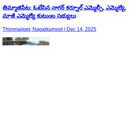
తిమ్మాజిపేట: ఓటేసిన నాగర్ కర్నూల్ ఎమ్మెల్సీ, ఎమ్మెల్యే,
మాజీ ఎమ్మెల్యే కుటుంబ సభ్యులు
Thimmajipet, Nagarkurnool | Dec 14, 2025