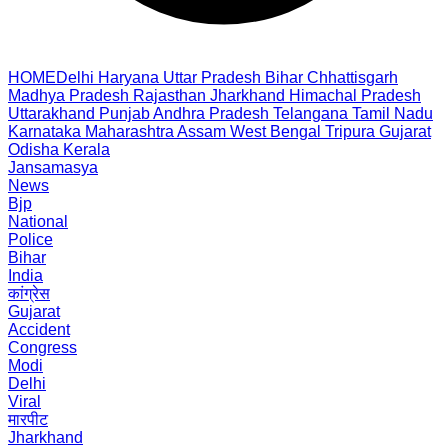
HOME
Delhi
Haryana
Uttar Pradesh
Bihar
Chhattisgarh
Madhya Pradesh
Rajasthan
Jharkhand
Himachal Pradesh
Uttarakhand
Punjab
Andhra Pradesh
Telangana
Tamil Nadu
Karnataka
Maharashtra
Assam
West Bengal
Tripura
Gujarat
Odisha
Kerala
Jansamasya
News
Bjp
National
Police
Bihar
India
कांग्रेस
Gujarat
Accident
Congress
Modi
Delhi
Viral
मारपीट
Jharkhand