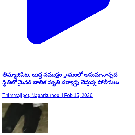
తిమ్మాజిపేట: బుద్ధ సముద్రం గ్రామంలో అనుమానాస్పద
స్థితిలో మైనర్ బాలిక మృతి దర్యాప్తు చేస్తున్న పోలీసులు
Thimmajipet, Nagarkurnool | Feb 15, 2026