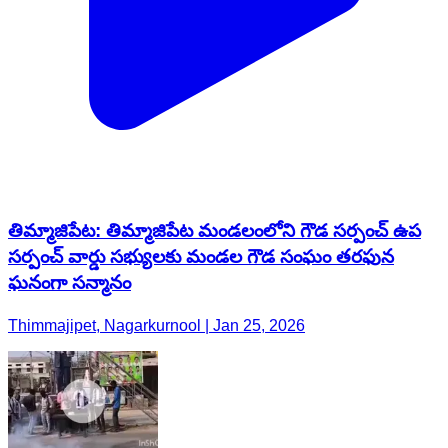
తిమ్మాజిపేట: తిమ్మాజిపేట మండలంలోని గౌడ సర్పంచ్ ఉప
సర్పంచ్ వార్డు సభ్యులకు మండల గౌడ సంఘం తరఫున
ఘనంగా సన్మానం
Thimmajipet, Nagarkurnool | Jan 25, 2026