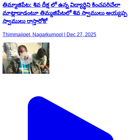
తిమ్మాజిపేట: శివ దీక్ష లో ఉన్న విద్యార్థిని కించపరిచేలా
మాట్లాడాడంటూ తిమ్మజిపేటలో శివ స్వాములు అయ్యప్ప
స్వాములు రాస్తారోకో
Thimmajipet, Nagarkurnool | Dec 27, 2025