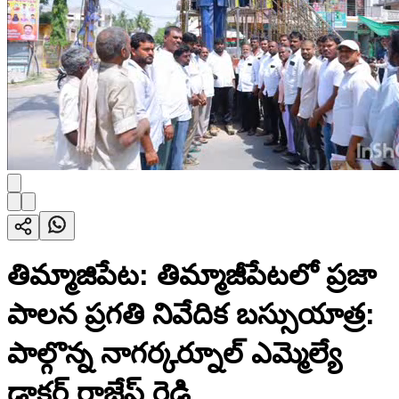
తిమ్మాజిపేట: తిమ్మాజీపేటలో ప్రజా
పాలన ప్రగతి నివేదిక బస్సుయాత్ర:
పాల్గొన్న నాగర్కర్నూల్ ఎమ్మెల్యే
డాక్టర్ రాజేష్ రెడ్డి