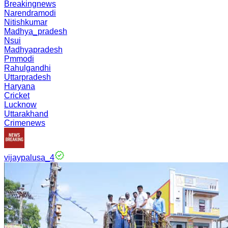
Breakingnews
Narendramodi
Nitishkumar
Madhya_pradesh
Nsui
Madhyapradesh
Pmmodi
Rahulgandhi
Uttarpradesh
Haryana
Cricket
Lucknow
Uttarakhand
Crimenews
vijaypalusa_4