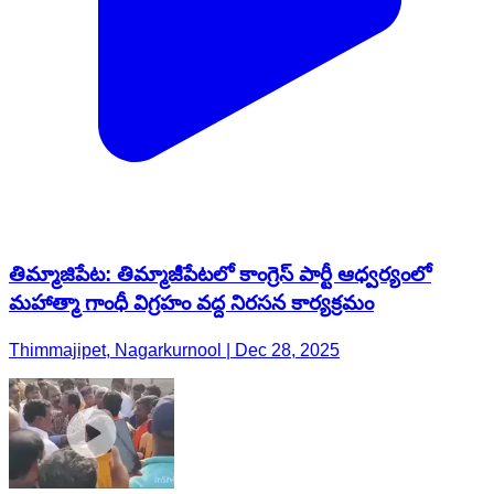
తిమ్మాజిపేట: తిమ్మాజీపేటలో కాంగ్రెస్ పార్టీ ఆధ్వర్యంలో
మహాత్మా గాంధీ విగ్రహం వద్ద నిరసన కార్యక్రమం
Thimmajipet, Nagarkurnool | Dec 28, 2025