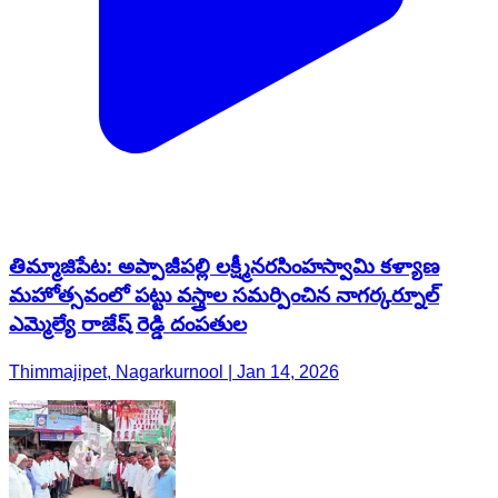
తిమ్మాజిపేట: అప్పాజీపల్లి లక్ష్మీనరసింహస్వామి కళ్యాణ
మహోత్సవంలో పట్టు వస్త్రాల సమర్పించిన నాగర్కర్నూల్
ఎమ్మెల్యే రాజేష్ రెడ్డి దంపతుల
Thimmajipet, Nagarkurnool | Jan 14, 2026