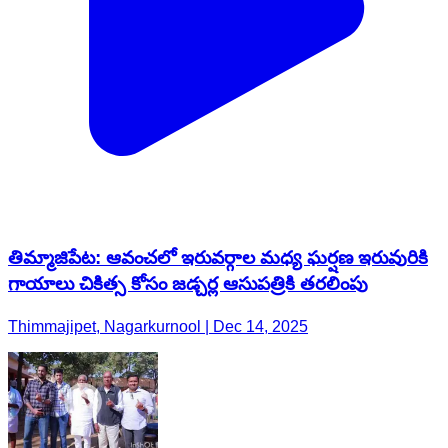
తిమ్మాజిపేట: ఆవంచలో ఇరువర్గాల మధ్య ఘర్షణ ఇరువురికి
గాయాలు చికిత్స కోసం జడ్చర్ల ఆసుపత్రికి తరలింపు
Thimmajipet, Nagarkurnool | Dec 14, 2025