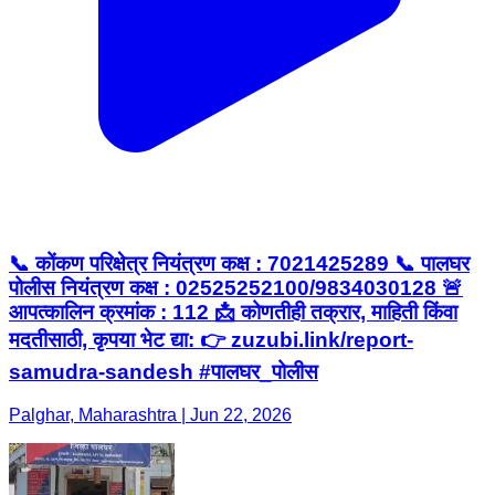
📞 कोंकण परिक्षेत्र नियंत्रण कक्ष : 7021425289 📞 पालघर
पोलीस नियंत्रण कक्ष : 02525252100/9834030128 🚨
आपत्कालिन क्रमांक : 112 📩 कोणतीही तक्रार, माहिती किंवा
मदतीसाठी, कृपया भेट द्या: 👉 zuzubi.link/report-
samudra-sandesh #पालघर_पोलीस
Palghar, Maharashtra | Jun 22, 2026