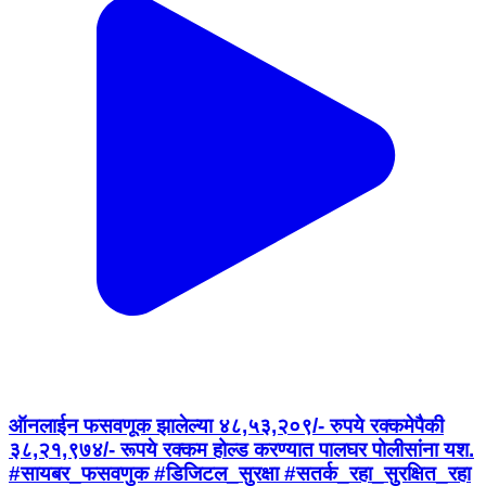
ऑनलाईन फसवणूक झालेल्या ४८,५३,२०९/- रुपये रक्कमेपैकी
३८,२१,९७४/- रूपये रक्कम होल्ड करण्यात पालघर पोलीसांना यश.
#सायबर_फसवणुक #डिजिटल_सुरक्षा #सतर्क_रहा_सुरक्षित_रहा