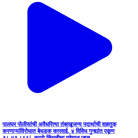
पालघर पोलीसांची अवैधरित्या तंबाखूजन्य पदार्थाची वाहतुक
करणाऱ्यांविरोधात बेधडक कारवाई. ४ विविध गुन्ह्यांत एकूण
३८,४३,८६६/- रूपये किंमतीचा मुद्देमाल जप्त.