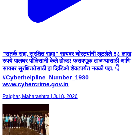
"सतर्क राहा, सुरक्षित राहा!" सायबर चोरट्यांनी लुटलेले ३८ लाख
रुपये पालघर पोलिसांनी केले होल्ड! फसवणूक टाळण्यासाठी आणि
सायबर सुरक्षिततेसाठी हा व्हिडिओ शेवटपर्यंत नक्की पहा. 👇
#Cyberhelpline_Number_1930
www.cybercrime.gov.in
Palghar, Maharashtra | Jul 8, 2026