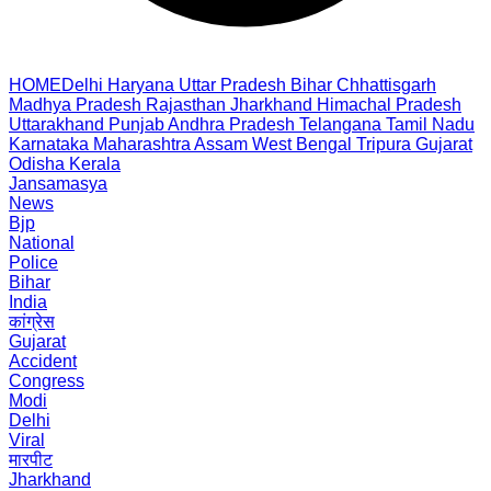
HOME
Delhi
Haryana
Uttar Pradesh
Bihar
Chhattisgarh
Madhya Pradesh
Rajasthan
Jharkhand
Himachal Pradesh
Uttarakhand
Punjab
Andhra Pradesh
Telangana
Tamil Nadu
Karnataka
Maharashtra
Assam
West Bengal
Tripura
Gujarat
Odisha
Kerala
Jansamasya
News
Bjp
National
Police
Bihar
India
कांग्रेस
Gujarat
Accident
Congress
Modi
Delhi
Viral
मारपीट
Jharkhand