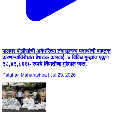
पालघर पोलीसांची अवैधरित्या तंबाखूजन्य पदार्थाची वाहतुक
करणाऱ्यांविरोधात बेधडक कारवाई. ४ विविध गुन्ह्यांत एकूण
३८,४३,८६६/- रूपये किंमतीचा मुद्देमाल जप्त.
Palghar, Maharashtra | Jul 29, 2026