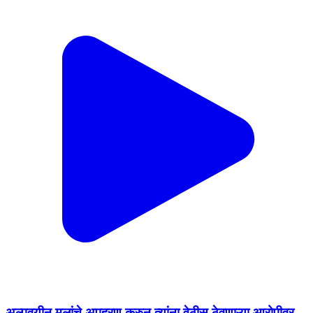
अल्पवयीन मुलांचे अपहरण करुन त्यांना वेठीस ठेवणाऱ्या आरोपीवर