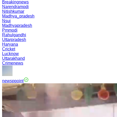
Breakingnews
Narendramodi
Nitishkumar
Madhya_pradesh
Nsui
Madhyapradesh
Pmmodi
Rahulgandhi
Uttarpradesh
Haryana
Cricket
Lucknow
Uttarakhand
Crimenews
newsppoint