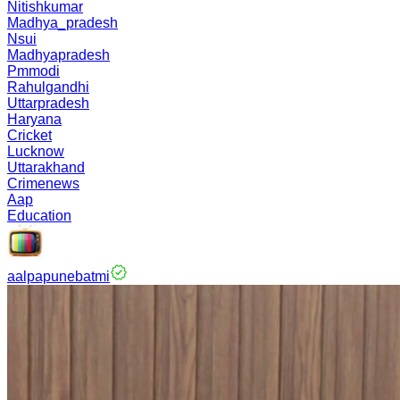
Nitishkumar
Madhya_pradesh
Nsui
Madhyapradesh
Pmmodi
Rahulgandhi
Uttarpradesh
Haryana
Cricket
Lucknow
Uttarakhand
Crimenews
Aap
Education
aalpapunebatmi