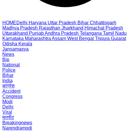
HOME
Delhi
Haryana
Uttar Pradesh
Bihar
Chhattisgarh
Madhya Pradesh
Rajasthan
Jharkhand
Himachal Pradesh
Uttarakhand
Punjab
Andhra Pradesh
Telangana
Tamil Nadu
Karnataka
Maharashtra
Assam
West Bengal
Tripura
Gujarat
Odisha
Kerala
Jansamasya
News
Bjp
National
Police
Bihar
India
कांग्रेस
Accident
Congress
Modi
Delhi
Viral
मारपीट
Breakingnews
Narendramodi