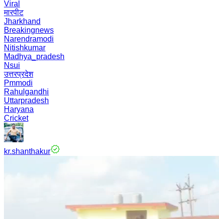
Viral
मारपीट
Jharkhand
Breakingnews
Narendramodi
Nitishkumar
Madhya_pradesh
Nsui
उत्तरप्रदेश
Pmmodi
Rahulgandhi
Uttarpradesh
Haryana
Cricket
kr.shanthakur