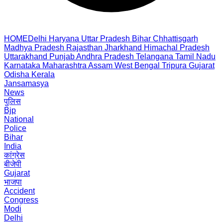
HOME
Delhi
Haryana
Uttar Pradesh
Bihar
Chhattisgarh
Madhya Pradesh
Rajasthan
Jharkhand
Himachal Pradesh
Uttarakhand
Punjab
Andhra Pradesh
Telangana
Tamil Nadu
Karnataka
Maharashtra
Assam
West Bengal
Tripura
Gujarat
Odisha
Kerala
Jansamasya
News
पुलिस
Bjp
National
Police
Bihar
India
कांग्रेस
बीजेपी
Gujarat
भाजपा
Accident
Congress
Modi
Delhi