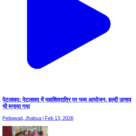
पेटलावद: पेटलावद में महाशिवरात्रि पर भव्य आयोजन, हल्दी उत्सव
भी मनाया गया
Petlawad, Jhabua | Feb 13, 2026