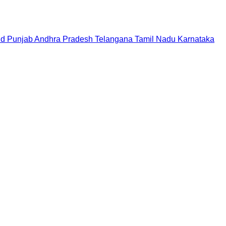
nd
Punjab
Andhra Pradesh
Telangana
Tamil Nadu
Karnataka