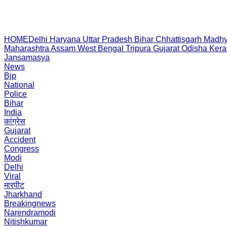
HOME
Delhi
Haryana
Uttar Pradesh
Bihar
Chhattisgarh
Madhy
Maharashtra
Assam
West Bengal
Tripura
Gujarat
Odisha
Kera
Jansamasya
News
Bjp
National
Police
Bihar
India
कांग्रेस
Gujarat
Accident
Congress
Modi
Delhi
Viral
मारपीट
Jharkhand
Breakingnews
Narendramodi
Nitishkumar