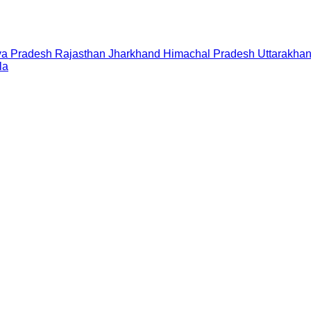
a Pradesh
Rajasthan
Jharkhand
Himachal Pradesh
Uttarakha
la