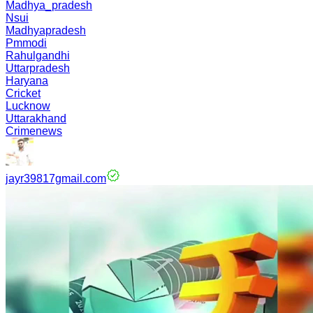
Madhya_pradesh
Nsui
Madhyapradesh
Pmmodi
Rahulgandhi
Uttarpradesh
Haryana
Cricket
Lucknow
Uttarakhand
Crimenews
jayr39817gmail.com