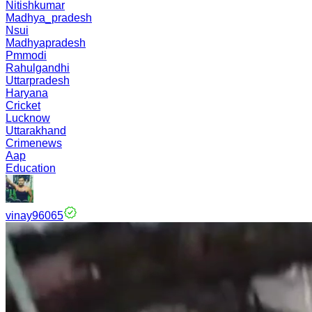
Nitishkumar
Madhya_pradesh
Nsui
Madhyapradesh
Pmmodi
Rahulgandhi
Uttarpradesh
Haryana
Cricket
Lucknow
Uttarakhand
Crimenews
Aap
Education
vinay96065