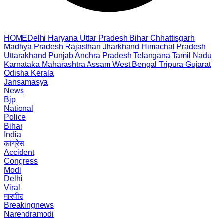
HOME
Delhi
Haryana
Uttar Pradesh
Bihar
Chhattisgarh
Madhya Pradesh
Rajasthan
Jharkhand
Himachal Pradesh
Uttarakhand
Punjab
Andhra Pradesh
Telangana
Tamil Nadu
Karnataka
Maharashtra
Assam
West Bengal
Tripura
Gujarat
Odisha
Kerala
Jansamasya
News
Bjp
National
Police
Bihar
India
कांग्रेस
Accident
Congress
Modi
Delhi
Viral
मारपीट
Breakingnews
Narendramodi