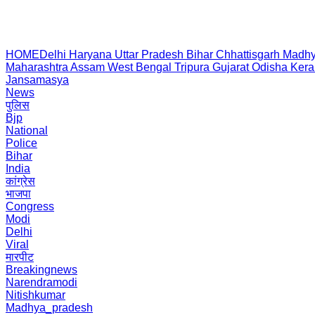
HOME
Delhi
Haryana
Uttar Pradesh
Bihar
Chhattisgarh
Madhy
Maharashtra
Assam
West Bengal
Tripura
Gujarat
Odisha
Kera
Jansamasya
News
पुलिस
Bjp
National
Police
Bihar
India
कांग्रेस
भाजपा
Congress
Modi
Delhi
Viral
मारपीट
Breakingnews
Narendramodi
Nitishkumar
Madhya_pradesh