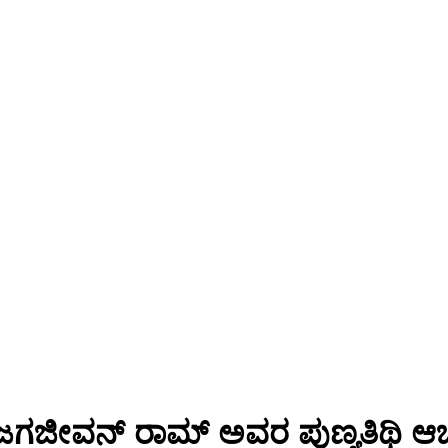
ಬು ಜಗಜೀವನ್ ರಾಮ್ ಅವರ ಪುಣ್ಯತಿಥಿ ಆ