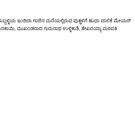
ಳ್ಳಿಯ ಇಂದಿರಾ ಗಾಜಿನ ಮನೆಯಲ್ಲಿರುವ ಪುತ್ಥಳಿಗೆ ಹುಧಾ ಪಾಲಿಕೆ ಮೇಯರ್
ಸಿನಕಾಯಿ, ಮುಖಂಡರಾದ ಗುರುನಾಥ ಉಳ್ಳಿಕಾಶಿ, ಶೇಖರಯ್ಯಾ ಮಠಪತಿ