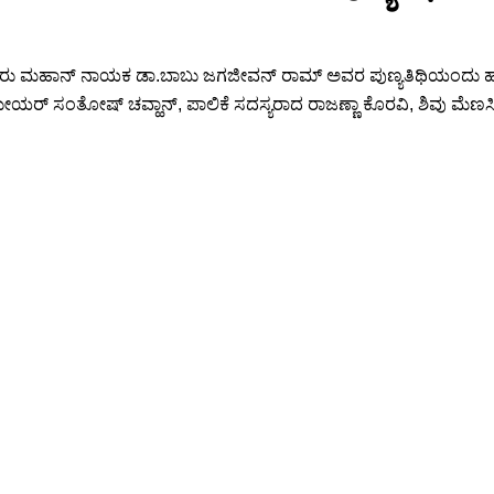
ಾರರು ಮಹಾನ್ ನಾಯಕ ಡಾ.ಬಾಬು ಜಗಜೀವನ್ ರಾಮ್ ಅವರ ಪುಣ್ಯತಿಥಿಯಂದು ಹುಬ್ಬ
ಯರ್ ಸಂತೋಷ್ ಚವ್ಹಾನ್, ಪಾಲಿಕೆ ಸದಸ್ಯರಾದ ರಾಜಣ್ಣಾ ಕೊರವಿ, ಶಿವು ಮೆಣ