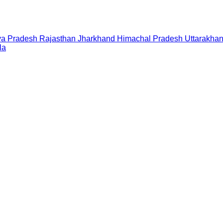
a Pradesh
Rajasthan
Jharkhand
Himachal Pradesh
Uttarakha
la