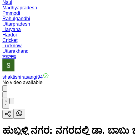
Nsui
Madhyapradesh
Pmmodi
Rahulgandhi
Uttarpradesh
Haryana
Hardoi
Cricket
Lucknow
Uttarakhand
लखनऊ
shaktishirasangi94
No video available
1
ಹುಬ್ಬಳ್ಳಿ ನಗರ: ನಗರದಲ್ಲಿ ಡಾ. ಬಾ