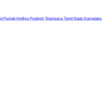
nd
Punjab
Andhra Pradesh
Telangana
Tamil Nadu
Karnataka