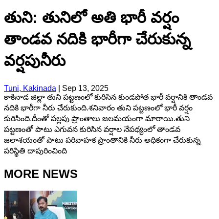
తుని: తునిలో అతి భారీ వర్షం
తాండవ నదికి భారీగా చేరుకున్న
వర్షపునీరు
Tuni, Kakinada
|
Sep 13, 2025
కాకినాడ జిల్లా తుని పట్టణంలో కురిసిన కుండపోత భారీ వర్షానికి తాండవ
నదికి భారీగా నీరు చేరుకుంది.శనివారం తుని పట్టణంలో భారీ వర్షం
కురిసింది.దీంతో పల్లపు ప్రాంతాలు జలమయంగా మారాయి.తుని
పట్టణంతో పాటు ఎగువన కురిసిన వర్షాల నేపథ్యంలో తాండవ
జలాశయంతో పాటు పరివాహక ప్రాంతానికి నీరు అధికంగా చేరుకున్న
పరిస్థితి దాపురించింది
MORE NEWS