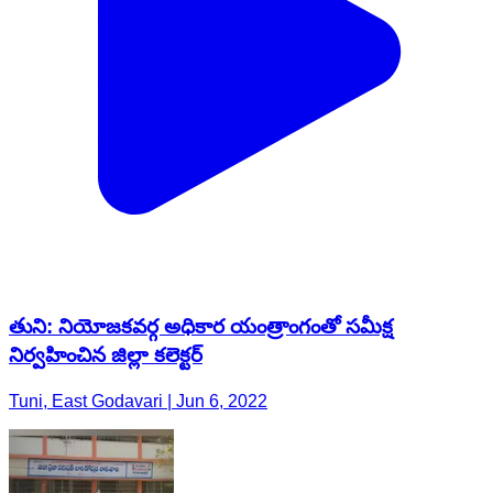
తుని: నియోజకవర్గ అధికార యంత్రాంగంతో సమీక్ష
నిర్వహించిన జిల్లా కలెక్టర్
Tuni, East Godavari | Jun 6, 2022