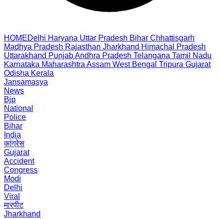
HOME
Delhi
Haryana
Uttar Pradesh
Bihar
Chhattisgarh
Madhya Pradesh
Rajasthan
Jharkhand
Himachal Pradesh
Uttarakhand
Punjab
Andhra Pradesh
Telangana
Tamil Nadu
Karnataka
Maharashtra
Assam
West Bengal
Tripura
Gujarat
Odisha
Kerala
Jansamasya
News
Bjp
National
Police
Bihar
India
कांग्रेस
Gujarat
Accident
Congress
Modi
Delhi
Viral
मारपीट
Jharkhand