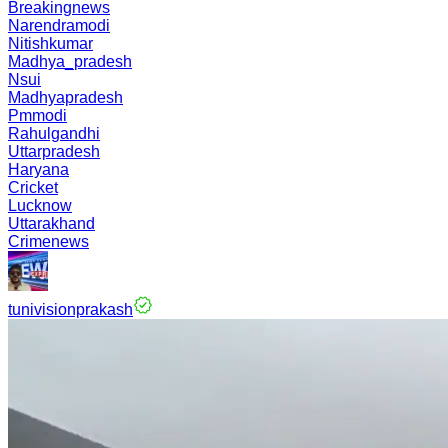
Breakingnews
Narendramodi
Nitishkumar
Madhya_pradesh
Nsui
Madhyapradesh
Pmmodi
Rahulgandhi
Uttarpradesh
Haryana
Cricket
Lucknow
Uttarakhand
Crimenews
tunivisionprakash