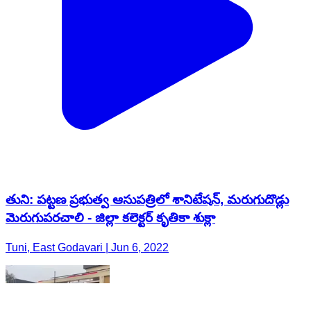
తుని: పట్టణ ప్రభుత్వ ఆసుపత్రిలో శానిటేషన్, మరుగుదొడ్లు
మెరుగుపరచాలి - జిల్లా కలెక్టర్ కృతికా శుక్లా
Tuni, East Godavari | Jun 6, 2022