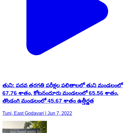
తుని: పదవ తరగతి పరీక్షల ఫలితాలలో తుని మండలంలో
67.76 శాతం, కోటనందూరు మండలంలో 65.56 శాతం,
తొండంగి మండలంలో 45.67 శాతం ఉత్తీర్ణత
Tuni, East Godavari | Jun 7, 2022