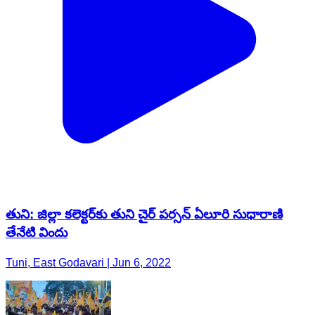
తుని: జిల్లా కలెక్టర్‌కు తుని చైర్ పర్సన్ ఏలూరి సుధారాణి
తేనేటి విందు
Tuni, East Godavari | Jun 6, 2022