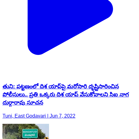
తుని: పట్టణంలో దిశ యాప్‌పై మరోసారి దృష్టిసారించిన
పోలీసులు.. ప్రతి ఒక్కరు దిశ యాప్ వేసుకోవాలని సిఐ నాగ
దుర్గారావు సూచన
Tuni, East Godavari | Jun 7, 2022