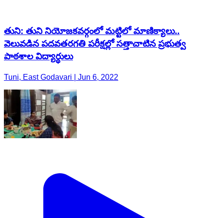
తుని: తుని నియోజకవర్గంలో మట్టిలో మాణిక్యాలు..
వెలువడిన పదవతరగతి పరీక్షల్లో సత్తాచాటిన ప్రభుత్వ
పాఠశాల విద్యార్థులు
Tuni, East Godavari | Jun 6, 2022