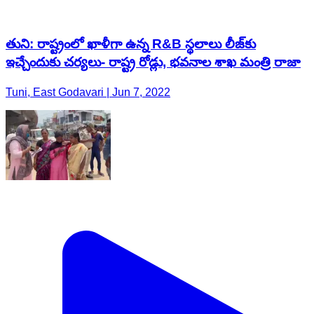
తుని: రాష్ట్రంలో ఖాళీగా ఉన్న R&B స్థలాలు లీజ్‌కు
ఇచ్చేందుకు చర్యలు- రాష్ట్ర రోడ్లు, భవనాల శాఖ మంత్రి రాజా
Tuni, East Godavari | Jun 7, 2022