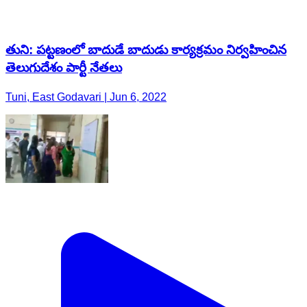
తుని: పట్టణంలో బాదుడే బాదుడు కార్యక్రమం నిర్వహించిన
తెలుగుదేశం పార్టీ నేతలు
Tuni, East Godavari | Jun 6, 2022