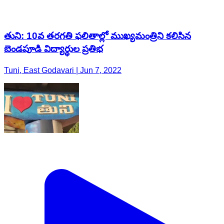
తుని: 10వ తరగతి ఫలితాల్లో ముఖ్యమంత్రిని కలిసిన
బెండపూడి విద్యార్థుల ప్రతిభ
Tuni, East Godavari | Jun 7, 2022