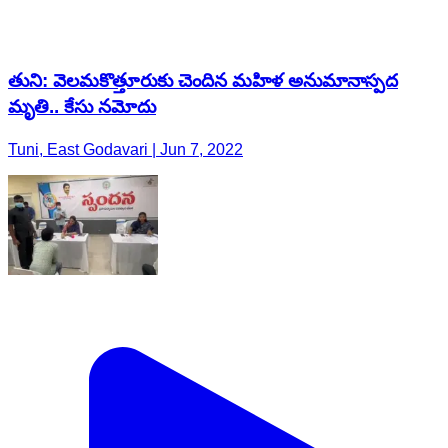
తుని: వెలమకొత్తూరుకు చెందిన మహిళ అనుమానాస్పద
మృతి.. కేసు నమోదు
Tuni, East Godavari | Jun 7, 2022