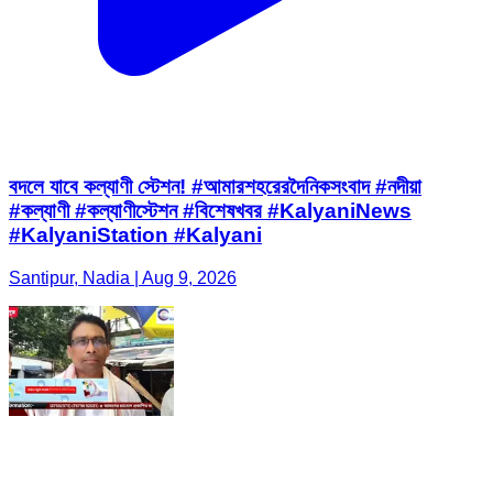
বদলে যাবে কল্যাণী স্টেশন! #আমারশহরেরদৈনিকসংবাদ #নদীয়া
#কল্যাণী #কল্যাণীস্টেশন #বিশেষখবর #KalyaniNews
#KalyaniStation #Kalyani
Santipur, Nadia | Aug 9, 2026