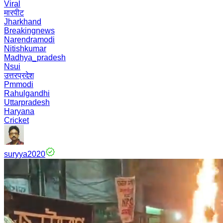
Viral
मारपीट
Jharkhand
Breakingnews
Narendramodi
Nitishkumar
Madhya_pradesh
Nsui
उत्तरप्रदेश
Pmmodi
Rahulgandhi
Uttarpradesh
Haryana
Cricket
suryya2020