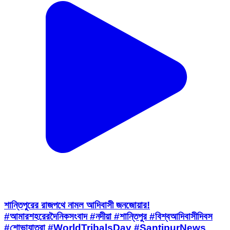
শান্তিপুরের রাজপথে নামল আদিবাসী জনজোয়ার!
#আমারশহরেরদৈনিকসংবাদ #নদীয়া #শান্তিপুর #বিশ্বআদিবাসীদিবস
#শোভাযাত্রা ​#WorldTribalsDay #SantipurNews