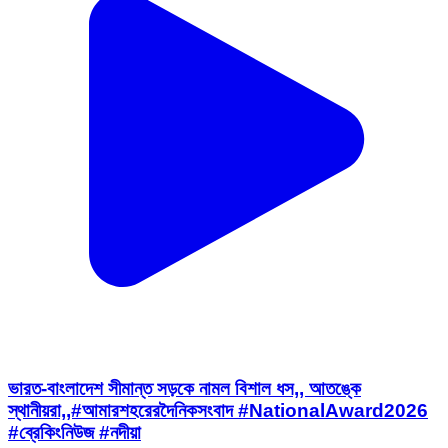
ভারত-বাংলাদেশ সীমান্ত সড়কে নামল বিশাল ধস,, আতঙ্কে
স্থানীয়রা,,#আমারশহরেরদৈনিকসংবাদ #NationalAward2026
#ব্রেকিংনিউজ #নদীয়া