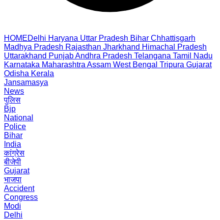
HOME
Delhi
Haryana
Uttar Pradesh
Bihar
Chhattisgarh
Madhya Pradesh
Rajasthan
Jharkhand
Himachal Pradesh
Uttarakhand
Punjab
Andhra Pradesh
Telangana
Tamil Nadu
Karnataka
Maharashtra
Assam
West Bengal
Tripura
Gujarat
Odisha
Kerala
Jansamasya
News
पुलिस
Bjp
National
Police
Bihar
India
कांग्रेस
बीजेपी
Gujarat
भाजपा
Accident
Congress
Modi
Delhi