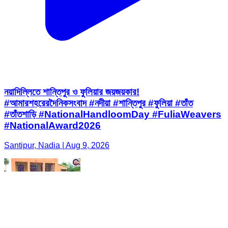
নয়াদিল্লিতে শান্তিপুর ও ফুলিয়ার জয়জয়কার!
#আমারশহরেরদৈনিকসংবাদ #নদীয়া #শান্তিপুর #ফুলিয়া #তাঁত
#তাঁতশাড়ি ​#NationalHandloomDay #FuliaWeavers
#NationalAward2026
Santipur, Nadia | Aug 9, 2026