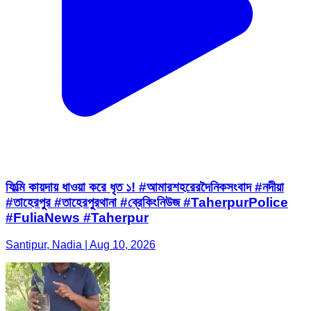
ফিল্মি কায়দায় ধাওয়া করে ধৃত ১! #আমারশহরেরদৈনিকসংবাদ #নদীয়া
#তাহেরপুর #তাহেরপুরথানা #ব্রেকিংনিউজ ​#TaherpurPolice
#FuliaNews #Taherpur
Santipur, Nadia | Aug 10, 2026