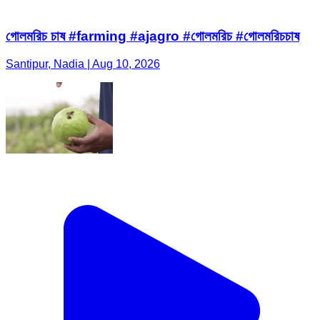
গোলমরিচ চাষ #farming #ajagro #গোলমরিচ #গোলমরিচচাষ
Santipur, Nadia | Aug 10, 2026