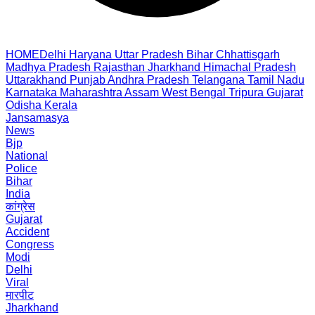
HOME
Delhi
Haryana
Uttar Pradesh
Bihar
Chhattisgarh
Madhya Pradesh
Rajasthan
Jharkhand
Himachal Pradesh
Uttarakhand
Punjab
Andhra Pradesh
Telangana
Tamil Nadu
Karnataka
Maharashtra
Assam
West Bengal
Tripura
Gujarat
Odisha
Kerala
Jansamasya
News
Bjp
National
Police
Bihar
India
कांग्रेस
Gujarat
Accident
Congress
Modi
Delhi
Viral
मारपीट
Jharkhand