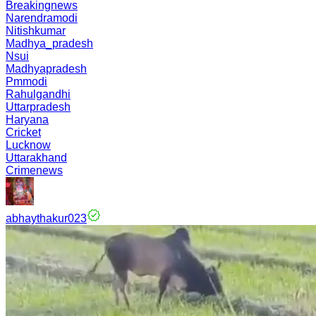
Breakingnews
Narendramodi
Nitishkumar
Madhya_pradesh
Nsui
Madhyapradesh
Pmmodi
Rahulgandhi
Uttarpradesh
Haryana
Cricket
Lucknow
Uttarakhand
Crimenews
abhaythakur023