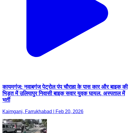
कायमगंज: नवाबगंज पेट्रोल पंप चौराहा के पास कार और बाइक की
भिड़त में उलियापुर निवासी बाइक सवार युवक घायल, अस्पताल में
भर्ती
Kaimganj, Farrukhabad | Feb 20, 2026