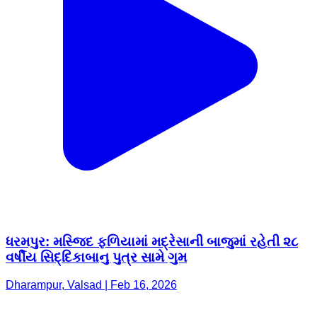
ધરમપુર: મસ્જિદ ફળિયામાં મદ્રેસાની બાજુમાં રહેતી ૨૮
વર્ષીય સિદ્દિકાબાનુ પુત્ર સામે ગુમ
Dharampur, Valsad | Feb 16, 2026