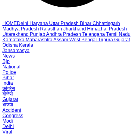
HOME
Delhi
Haryana
Uttar Pradesh
Bihar
Chhattisgarh
Madhya Pradesh
Rajasthan
Jharkhand
Himachal Pradesh
Uttarakhand
Punjab
Andhra Pradesh
Telangana
Tamil Nadu
Karnataka
Maharashtra
Assam
West Bengal
Tripura
Gujarat
Odisha
Kerala
Jansamasya
News
Bjp
National
Police
Bihar
India
कांग्रेस
बीजेपी
Gujarat
भाजपा
Accident
Congress
Modi
Delhi
Viral