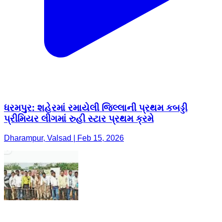
ધરમપુર: શહેરમાં રમાયેલી જિલ્લાની પ્રથમ કબડ્ડી
પ્રીમિયર લીગમાં રુહી સ્ટાર પ્રથમ ક્રમે
Dharampur, Valsad | Feb 15, 2026