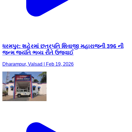
ધરમપુર: શહેરમાં છત્રપતિ શિવાજી મહારાજની 396 ની
જન્મ જયંતિ ભવ્ય રીતે ઉજવાઈ
Dharampur, Valsad | Feb 19, 2026