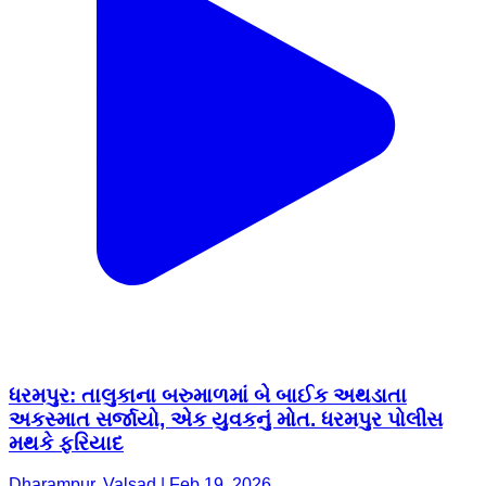
ધરમપુર: તાલુકાના બરુમાળમાં બે બાઈક અથડાતા
અકસ્માત સર્જાયો, એક યુવકનું મોત. ધરમપુર પોલીસ
મથકે ફરિયાદ
Dharampur, Valsad | Feb 19, 2026