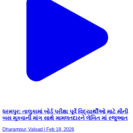
ધરમપુર: તાલુકામાં બોર્ડ પરીક્ષા પૂર્વે વિદ્યાર્થીઓ માટે મીની
બસ મૂકવાની માંગ સાથે મામલતદારને લેખિત માં રજુઆત
Dharampur, Valsad | Feb 18, 2026