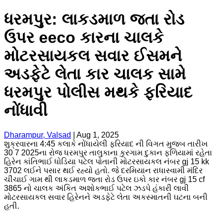
ધરમપુર: લાકડમાળ જતા રોડ
ઉપર eeco કારના ચાલકે
મોટરસાયકલ સવાર ઈસમને
અડફેટે લેતા કાર ચાલક સામે
ધરમપુર પોલીસ મથકે ફરિયાદ
નોંધાવી
Dharampur, Valsad
|
Aug 1, 2025
શુક્રવારના 4:45 કલાકે નોંધાયેલી ફરિયાદ ની વિગત મુજબ તારીખ
30 7 2025ના રોજ ધરમપુર તાલુકાના કુરગામ દુકાન ફળિયામાં રહેતા
હિરેન કાંતિભાઈ ધોડિયા પટેલ પોતાની મોટરસાયકલ નંબર gj 15 kk
3702 લઈને પસાર થઈ રહ્યો હતો. જે દરમિયાન રાધાસ્વામી મંદિર
ચીંચાઈ ગામ થી લાકડમાળ જતા રોડ ઉપર ઇકો કાર નંબર gj 15 cf
3865 નો ચાલક અંકિત અશોકભાઈ પટેલ ઝડપે હંકારી લાવી
મોટરસાયકલ સવાર હિરેનને અડફેટે લેતા અકસ્માતની ઘટના બની
હતી.