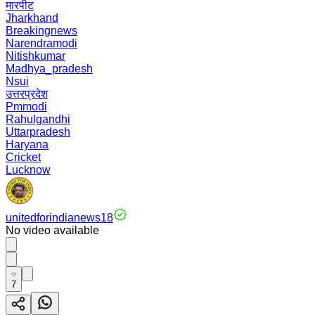
मारपीट
Jharkhand
Breakingnews
Narendramodi
Nitishkumar
Madhya_pradesh
Nsui
उत्तरप्रदेश
Pmmodi
Rahulgandhi
Uttarpradesh
Haryana
Cricket
Lucknow
unitedforindianews18
No video available
7