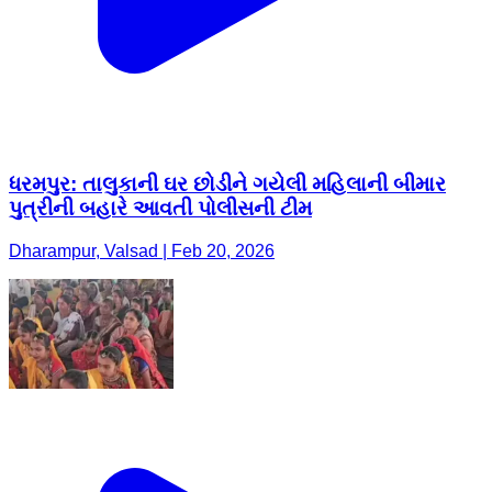
ધરમપુર: તાલુકાની ઘર છોડીને ગયેલી મહિલાની બીમાર
પુત્રીની બહારે આવતી પોલીસની ટીમ
Dharampur, Valsad | Feb 20, 2026