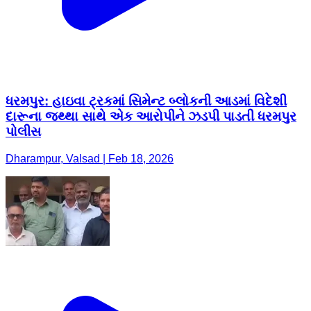
ધરમપુર: હાઇવા ટ્રકમાં સિમેન્ટ બ્લોકની આડમાં વિદેશી
દારૂના જથ્થા સાથે એક આરોપીને ઝડપી પાડતી ધરમપુર
પોલીસ
Dharampur, Valsad | Feb 18, 2026