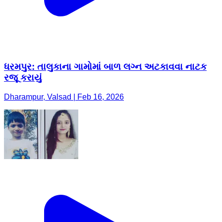
ધરમપુર: તાલુકાના ગામોમાં બાળ લગ્ન અટકાવવા નાટક
રજૂ કરાયું
Dharampur, Valsad | Feb 16, 2026