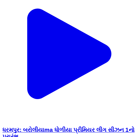
ધરમપુર: બરોલીયાma ધોળીયા પ્રીમિયર લીગ સીઝન 1નો
પ્રારંભ
Dharampur, Valsad | Feb 14, 2026