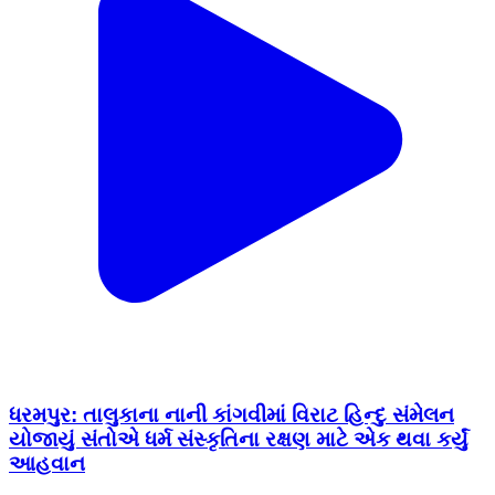
ધરમપુર: તાલુકાના નાની કાંગવીમાં વિરાટ હિન્દુ સંમેલન
યોજાયું સંતોએ ધર્મ સંસ્કૃતિના રક્ષણ માટે એક થવા કર્યું
આહવાન