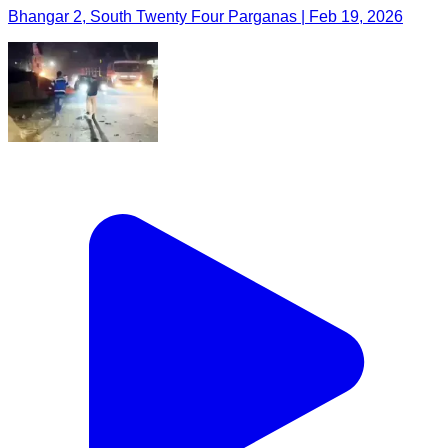
Bhangar 2, South Twenty Four Parganas | Feb 19, 2026