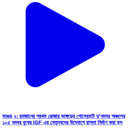
ভাঙড় ২: রমজানের প্রথম রোজার ভাঙ্গড়ের পোলেরহাট দু'নম্বর অঞ্চলের
১০৫ নম্বর বুথের ISF এর নেতৃত্বদের উদ্যোগে রাস্তা নির্মাণ করা হল