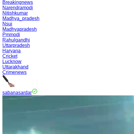
Breakingnews
Narendramodi
Nitishkumar
Madhya_pradesh
Nsui
Madhyapradesh
Pmmodi
Rahulgandhi
Uttarpradesh
Haryana
Cricket
Lucknow
Uttarakhand
Crimenews
sabanasardar