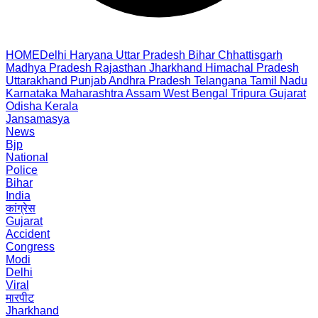
HOME
Delhi
Haryana
Uttar Pradesh
Bihar
Chhattisgarh
Madhya Pradesh
Rajasthan
Jharkhand
Himachal Pradesh
Uttarakhand
Punjab
Andhra Pradesh
Telangana
Tamil Nadu
Karnataka
Maharashtra
Assam
West Bengal
Tripura
Gujarat
Odisha
Kerala
Jansamasya
News
Bjp
National
Police
Bihar
India
कांग्रेस
Gujarat
Accident
Congress
Modi
Delhi
Viral
मारपीट
Jharkhand