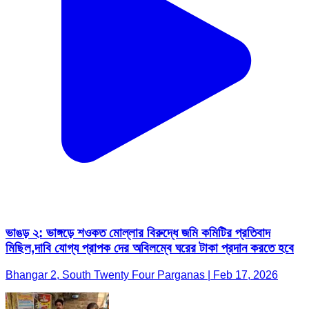
ভাঙড় ২: ভাঙ্গড়ে শওকত মোল্লার বিরুদ্ধে জমি কমিটির প্রতিবাদ
মিছিল,দাবি যোগ্য প্রাপক দের অবিলম্বে ঘরের টাকা প্রদান করতে হবে
Bhangar 2, South Twenty Four Parganas | Feb 17, 2026