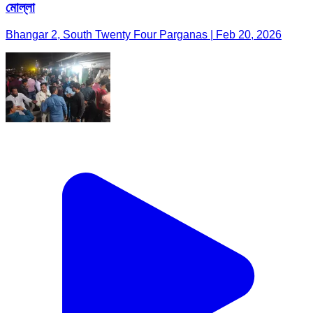
মোল্লা
Bhangar 2, South Twenty Four Parganas | Feb 20, 2026