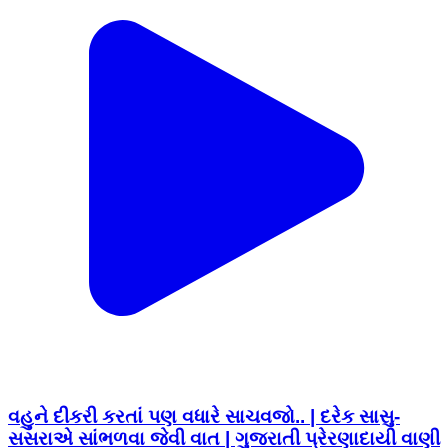
વહુને દીકરી કરતાં પણ વધારે સાચવજો.. | દરેક સાસુ-
સસરાએ સાંભળવા જેવી વાત | ગુજરાતી પ્રેરણાદાયી વાણી