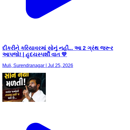
દીકરીને કરિયાવરમાં સોનું નહીં... આ 2 ગ્રંથ જરૂર
આપજો! | હૃદયસ્પર્શી વાત 💛
Muli, Surendranagar | Jul 25, 2026