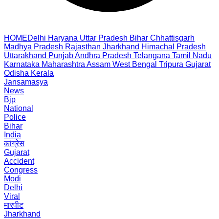
HOME
Delhi
Haryana
Uttar Pradesh
Bihar
Chhattisgarh
Madhya Pradesh
Rajasthan
Jharkhand
Himachal Pradesh
Uttarakhand
Punjab
Andhra Pradesh
Telangana
Tamil Nadu
Karnataka
Maharashtra
Assam
West Bengal
Tripura
Gujarat
Odisha
Kerala
Jansamasya
News
Bjp
National
Police
Bihar
India
कांग्रेस
Gujarat
Accident
Congress
Modi
Delhi
Viral
मारपीट
Jharkhand