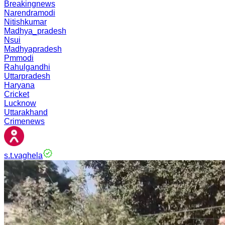
Breakingnews
Narendramodi
Nitishkumar
Madhya_pradesh
Nsui
Madhyapradesh
Pmmodi
Rahulgandhi
Uttarpradesh
Haryana
Cricket
Lucknow
Uttarakhand
Crimenews
s.t.vaghela