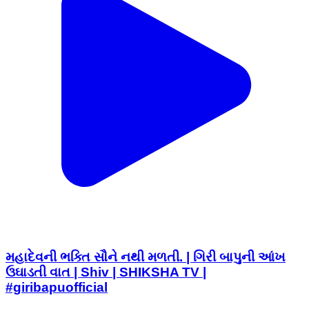
મહાદેવની ભક્તિ સૌને નથી મળતી. | ગિરી બાપુની આંખ
ઉઘાડતી વાત | Shiv | SHIKSHA TV |
#giribapuofficial