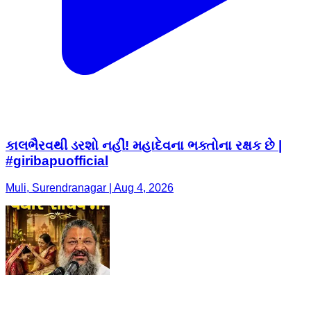
કાલભૈરવથી ડરશો નહીં! મહાદેવના ભક્તોના રક્ષક છે |
#giribapuofficial
Muli, Surendranagar | Aug 4, 2026