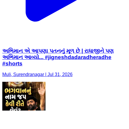
અભિમાન એ આપણા પતનનું મૂળ છે | રાધાજીને પણ
અભિમાન આવ્યો... #jigneshdadaradheradhe
#shorts
Muli, Surendranagar | Jul 31, 2026