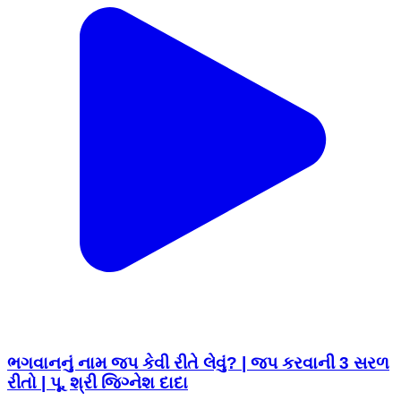
ભગવાનનું નામ જપ કેવી રીતે લેવું? | જપ કરવાની 3 સરળ
રીતો | પૂ. શ્રી જિગ્નેશ દાદા