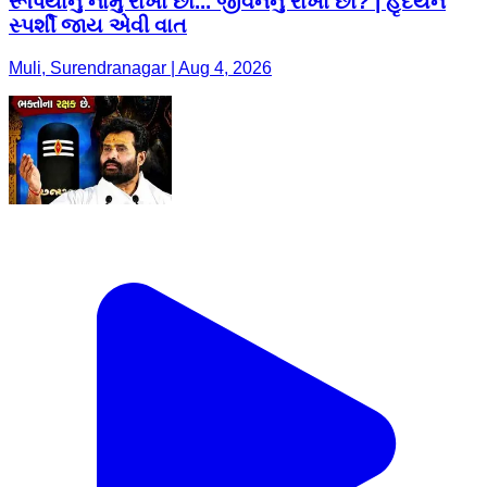
રૂપિયાનું નામું રાખો છો... જીવનનું રાખો છો? | હૃદયને
સ્પર્શી જાય એવી વાત
Muli, Surendranagar | Aug 4, 2026