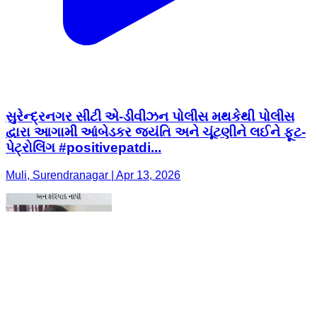
સુરેન્દ્રનગર સીટી એ-ડીવીઝન પોલીસ મથકેથી પોલીસ
દ્વારા આગામી આંબેડકર જયંતિ અને ચૂંટણીને લઈને ફૂટ-
પેટ્રોલિંગ #positivepatdi...
Muli, Surendranagar | Apr 13, 2026