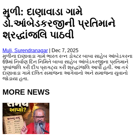
મુળી: દાણાવાડા ગામે
ડો.આંબેડકરજીની પ્રતિમાને
શ્રદ્ધાંજલિ પાઠવી
Muli, Surendranagar
|
Dec 7, 2025
મુળીના દાણાવાડા ગામે ભારત રત્ન ડોક્ટર બાબા સાહેબ આંબેડકરના
69માં નિર્વાણ દિન નિમિતે બાબા સાહેબ આંબેડકરજીના પ્રતિમાને
પુષ્પાંજલિ કરી દીપ પ્રાગટ્ય કરી શ્રદ્ધાંજલિ આપી હતી. આ તકે
દાણાવાડા ગામે દલિત સમાજના આગેવાનો અને સમાજના યુવાનો
જોડાયા હતા.
MORE NEWS