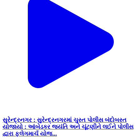
સુરેન્દ્રનગર : સુરેન્દ્રનગરમાં ચુસ્ત પોલીસ બંદોબસ્ત
યોજાયો : આંબેડકર જયંતિ અને ચૂંટણીને લઈને પોલીસ
દ્વારા ફ્લેગમાર્ચ યોજ...