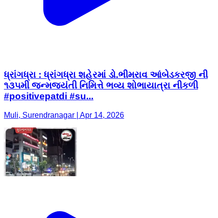
ધ્રાંગધ્રા : ધ્રાંગધ્રા શહેરમાં ડો.ભીમરાવ આંબેડકરજી ની
૧૩૫મી જન્મજયંતી નિમિત્તે ભવ્ય શોભાયાત્રા નીકળી
#positivepatdi #su...
Muli, Surendranagar | Apr 14, 2026