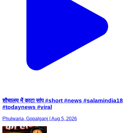
शौचालय में काटा सांप #short #news #salamindia18
#todaynews #viral
Phulwaria, Gopalganj | Aug 5, 2026