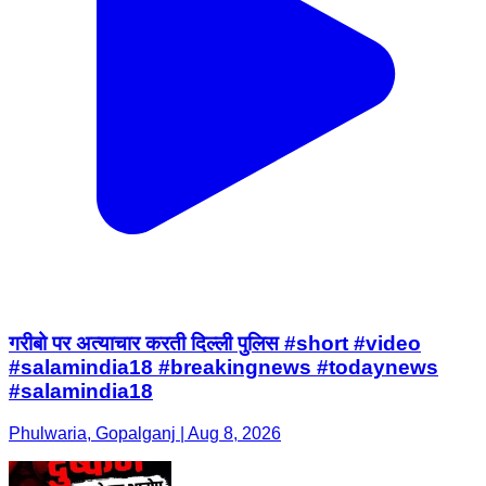
गरीबो पर अत्याचार करती दिल्ली पुलिस #short #video
#salamindia18 #breakingnews #todaynews
#salamindia18
Phulwaria, Gopalganj | Aug 8, 2026