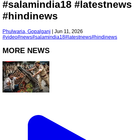
#salamindia18 #latestnews
#hindinews
Phulwaria, Gopalganj
|
Jun 11, 2026
#
video
#
news
#
salamindia18
#
latestnews
#
hindinews
MORE NEWS