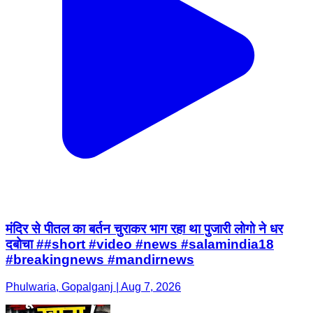
मंदिर से पीतल का बर्तन चुराकर भाग रहा था पुजारी लोगो ने धर
दबोचा ##short #video #news #salamindia18
#breakingnews #mandirnews
Phulwaria, Gopalganj | Aug 7, 2026