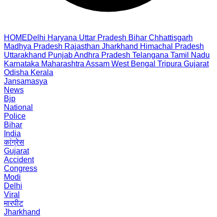
HOME
Delhi
Haryana
Uttar Pradesh
Bihar
Chhattisgarh
Madhya Pradesh
Rajasthan
Jharkhand
Himachal Pradesh
Uttarakhand
Punjab
Andhra Pradesh
Telangana
Tamil Nadu
Karnataka
Maharashtra
Assam
West Bengal
Tripura
Gujarat
Odisha
Kerala
Jansamasya
News
Bjp
National
Police
Bihar
India
कांग्रेस
Gujarat
Accident
Congress
Modi
Delhi
Viral
मारपीट
Jharkhand