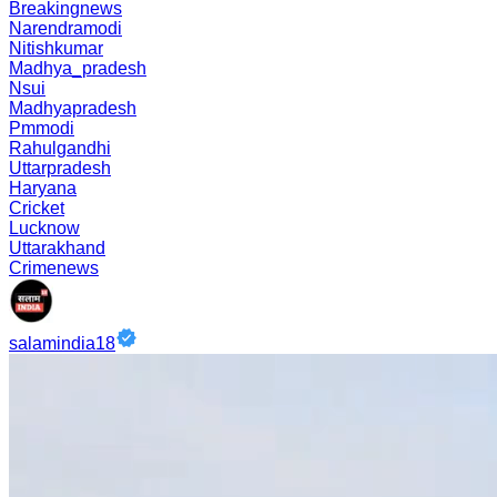
Breakingnews
Narendramodi
Nitishkumar
Madhya_pradesh
Nsui
Madhyapradesh
Pmmodi
Rahulgandhi
Uttarpradesh
Haryana
Cricket
Lucknow
Uttarakhand
Crimenews
salamindia18