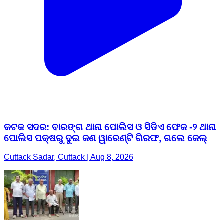
କଟକ ସଦର: ବାରଙ୍ଗ ଥାନା ପୋଲିସ ଓ ସିଡିଏ ଫେଜ -୨ ଥାନା
ପୋଲିସ ପକ୍ଷରୁ ଦୁଇ ଜଣ ୱାରେଣ୍ଟି ଗିରଫ, ଗଲେ ଜେଲ୍
Cuttack Sadar, Cuttack | Aug 8, 2026