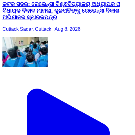
କଟକ ସଦର: ରେଭେନ୍ସା ବିଶ୍ଵବିଦ୍ୟାଳୟ ଅଧ୍ୟାପକ ଓ
ବିଧାୟକ ବିବାଦ ମାମଲା, କୁଳପତିଙ୍କୁ ରେଭେନ୍ସା ବିକାଶ
ଅଭିଯାନର ସ୍ମାରକପତ୍ର
Cuttack Sadar, Cuttack | Aug 8, 2026