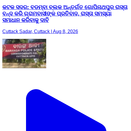
କଟକ ସଦର: ବଡମ୍ବା ବ୍ଲକ ଅନ୍ତର୍ଗତ ଗୋପିନାଥପୁର ରାସ୍ତା
ବନ୍ଦ କରି ଗ୍ରାମବାସୀଙ୍କ ପ୍ରତିବାଦ, ରାସ୍ତା ସମସ୍ୟା
ସମାଧାନ କରିବାକୁ ଦାବି
Cuttack Sadar, Cuttack | Aug 8, 2026