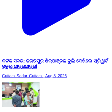
କଟକ ସଦର: ଜଗତପୁର ଶିଳ୍ପାଞ୍ଚଳ ବୁଲି ଦେଖିଲେ ଷ୍ଟିୱାର୍ଟ
ସ୍କୁଲ୍ ଛାତ୍ରଛାତ୍ରୀ
Cuttack Sadar, Cuttack | Aug 8, 2026