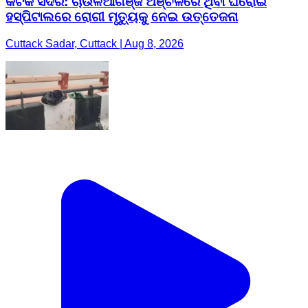
କଟକ ସଦର: ଚାଉଳିଆଗଞ୍ଜ ଅଞ୍ଚଳରେ ଥିବା ଘରୋଇ
ହସ୍ପିଟାଲରେ ରୋଗୀ ମୃତ୍ୟୁକୁ ନେଇ ଉତ୍ତେଜନା
Cuttack Sadar, Cuttack | Aug 8, 2026