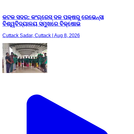
କଟକ ସଦର: କଂଗ୍ରେସ୍ ଦଳ ପକ୍ଷରୁ ରେଭେନ୍ସା
ବିଶ୍ୱବିଦ୍ୟାଳୟ ସମୁଖରେ ବିକ୍ଷୋଭ
Cuttack Sadar, Cuttack | Aug 8, 2026