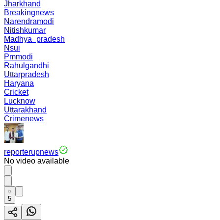
Jharkhand
Breakingnews
Narendramodi
Nitishkumar
Madhya_pradesh
Nsui
Pmmodi
Rahulgandhi
Uttarpradesh
Haryana
Cricket
Lucknow
Uttarakhand
Crimenews
reporterupnews
No video available
5