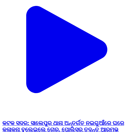
କଟକ ସଦର: ସାଲେପୁର ଥାନା ଅନ୍ତର୍ଗତ ନଇଗୁଆଁରେ ଘରେ
କଳାକନା ବୁଲେଇଲେ ଚୋର, ପୋଲିସର ତଦନ୍ତ ଆରମ୍ଭ