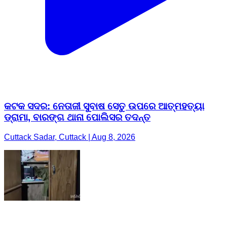
କଟକ ସଦର: ନେତାଜୀ ସୁବାଷ ସେତୁ ଉପରେ ଆତ୍ମହତ୍ୟା
ଡ୍ରାମା, ବାରଙ୍ଗ ଥାନା ପୋଲିସର ତଦନ୍ତ
Cuttack Sadar, Cuttack | Aug 8, 2026