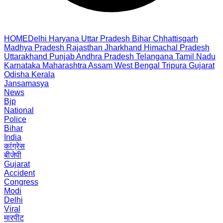
HOME
Delhi
Haryana
Uttar Pradesh
Bihar
Chhattisgarh
Madhya Pradesh
Rajasthan
Jharkhand
Himachal Pradesh
Uttarakhand
Punjab
Andhra Pradesh
Telangana
Tamil Nadu
Karnataka
Maharashtra
Assam
West Bengal
Tripura
Gujarat
Odisha
Kerala
Jansamasya
News
Bjp
National
Police
Bihar
India
कांग्रेस
बीजेपी
Gujarat
Accident
Congress
Modi
Delhi
Viral
मारपीट