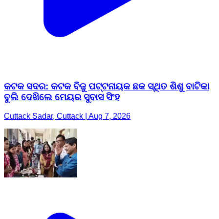
କଟକ ସଦର: କଟକ ବିଜୁ ପଟ୍ଟନାୟକ ଛକ ସ୍ଥିତ ଶିଶୁ ବାଟିକା
ବୁଲି ଦେଖିଲେ ମେୟର ସୁବାସ ସିଂହ
Cuttack Sadar, Cuttack | Aug 7, 2026