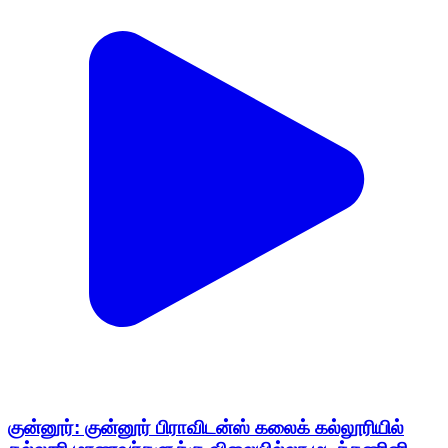
குன்னூர்: குன்னூர் பிராவிடன்ஸ் கலைக் கல்லூரியில்