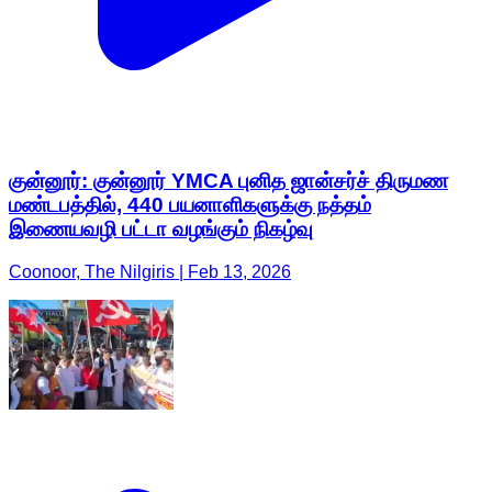
குன்னூர்: குன்னூர் YMCA புனித ஜான்சர்ச் திருமண
மண்டபத்தில், 440 பயனாளிகளுக்கு நத்தம்
இணையவழி பட்டா வழங்கும் நிகழ்வு
Coonoor, The Nilgiris | Feb 13, 2026