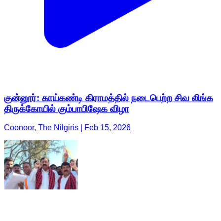
குன்னூர்: காய்கண்டி கிராமத்தில் நடைபெற்ற சிவ லிங்க
திருக்கோயில் கும்பாபிஷேக விழா
Coonoor, The Nilgiris | Feb 15, 2026