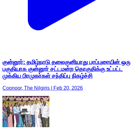
குன்னூர்: தமிழ்நாடு தலைகுனியாது பரப்புரையின் ஒரு
பகுதியாக குன்னூர் சட்டமன்ற தொகுதிக்கு உட்பட்ட
முக்கிய பிரமுகர்கள் சந்திப்பு நிகழ்ச்சி
Coonoor, The Nilgiris | Feb 20, 2026