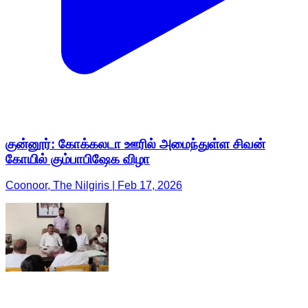
குன்னூர்: கோக்கலடா ஊரில் அமைந்துள்ள சிவன்
கோயில் கும்பாபிஷேக விழா
Coonoor, The Nilgiris | Feb 17, 2026