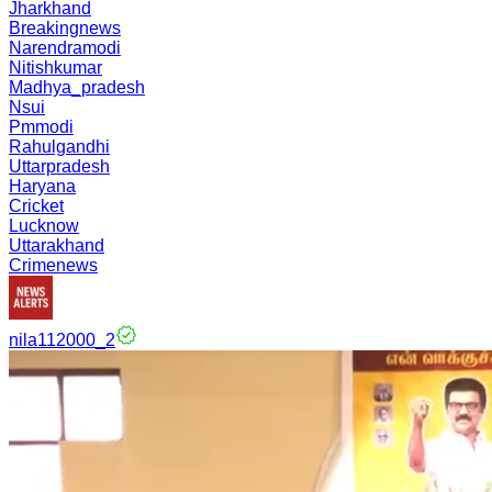
Jharkhand
Breakingnews
Narendramodi
Nitishkumar
Madhya_pradesh
Nsui
Pmmodi
Rahulgandhi
Uttarpradesh
Haryana
Cricket
Lucknow
Uttarakhand
Crimenews
nila112000_2