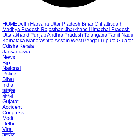
HOME
Delhi
Haryana
Uttar Pradesh
Bihar
Chhattisgarh
Madhya Pradesh
Rajasthan
Jharkhand
Himachal Pradesh
Uttarakhand
Punjab
Andhra Pradesh
Telangana
Tamil Nadu
Karnataka
Maharashtra
Assam
West Bengal
Tripura
Gujarat
Odisha
Kerala
Jansamasya
News
Bjp
National
Police
Bihar
India
कांग्रेस
बीजेपी
Gujarat
Accident
Congress
Modi
Delhi
Viral
मारपीट