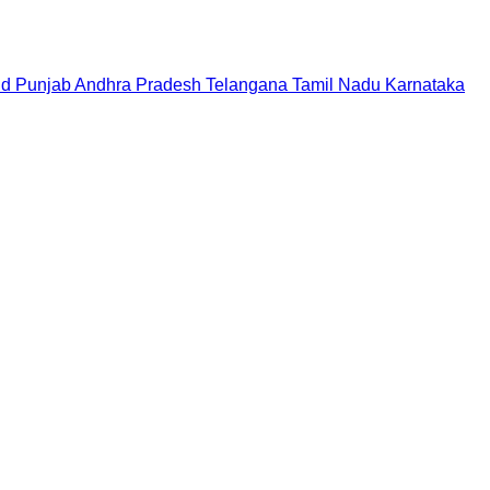
nd
Punjab
Andhra Pradesh
Telangana
Tamil Nadu
Karnataka