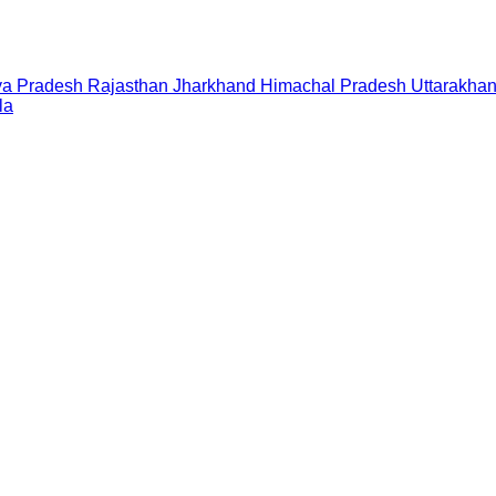
a Pradesh
Rajasthan
Jharkhand
Himachal Pradesh
Uttarakha
la