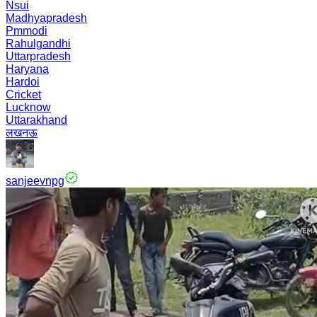
Nsui
Madhyapradesh
Pmmodi
Rahulgandhi
Uttarpradesh
Haryana
Hardoi
Cricket
Lucknow
Uttarakhand
लखनऊ
sanjeevnpg