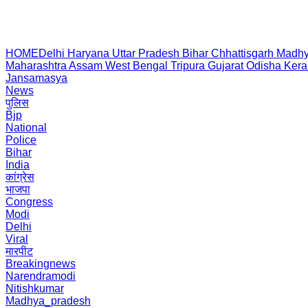
HOME
Delhi
Haryana
Uttar Pradesh
Bihar
Chhattisgarh
Madhy
Maharashtra
Assam
West Bengal
Tripura
Gujarat
Odisha
Kera
Jansamasya
News
पुलिस
Bjp
National
Police
Bihar
India
कांग्रेस
भाजपा
Congress
Modi
Delhi
Viral
मारपीट
Breakingnews
Narendramodi
Nitishkumar
Madhya_pradesh