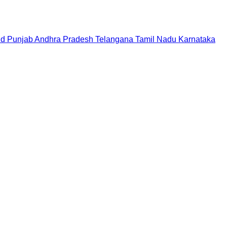
nd
Punjab
Andhra Pradesh
Telangana
Tamil Nadu
Karnataka