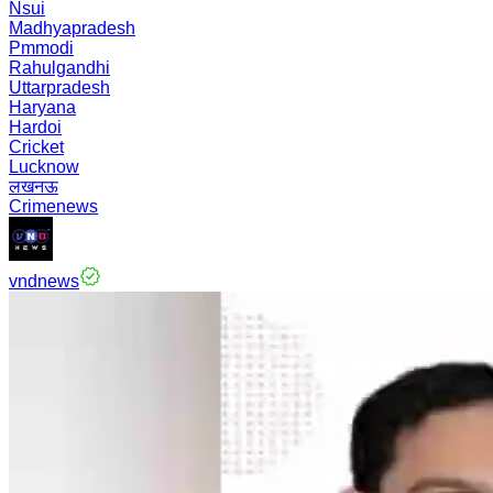
Nsui
Madhyapradesh
Pmmodi
Rahulgandhi
Uttarpradesh
Haryana
Hardoi
Cricket
Lucknow
लखनऊ
Crimenews
vndnews