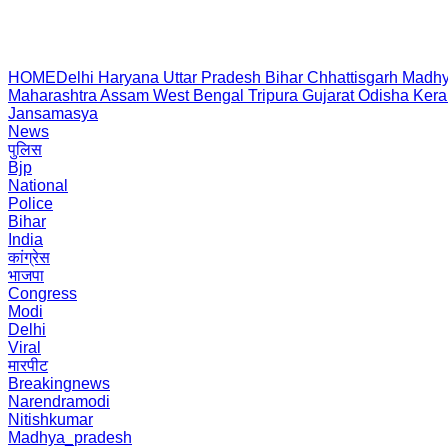
HOME
Delhi
Haryana
Uttar Pradesh
Bihar
Chhattisgarh
Madhy
Maharashtra
Assam
West Bengal
Tripura
Gujarat
Odisha
Kera
Jansamasya
News
पुलिस
Bjp
National
Police
Bihar
India
कांग्रेस
भाजपा
Congress
Modi
Delhi
Viral
मारपीट
Breakingnews
Narendramodi
Nitishkumar
Madhya_pradesh