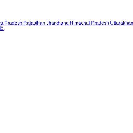
a Pradesh
Rajasthan
Jharkhand
Himachal Pradesh
Uttarakha
la