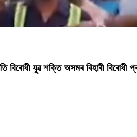
তি বিৰোধী যুৱ শক্তি অসমৰ বিহাৰী বিৰোধী প্