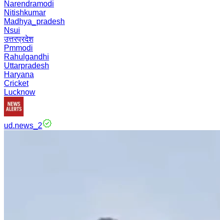
Narendramodi
Nitishkumar
Madhya_pradesh
Nsui
उत्तरप्रदेश
Pmmodi
Rahulgandhi
Uttarpradesh
Haryana
Cricket
Lucknow
ud.news_2