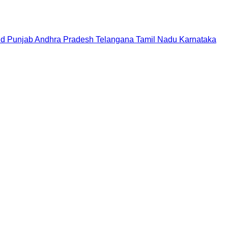
nd
Punjab
Andhra Pradesh
Telangana
Tamil Nadu
Karnataka