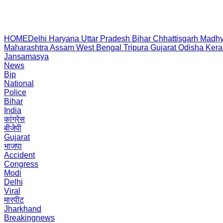
HOME
Delhi
Haryana
Uttar Pradesh
Bihar
Chhattisgarh
Madhy
Maharashtra
Assam
West Bengal
Tripura
Gujarat
Odisha
Kera
Jansamasya
News
Bjp
National
Police
Bihar
India
कांग्रेस
बीजेपी
Gujarat
भाजपा
Accident
Congress
Modi
Delhi
Viral
मारपीट
Jharkhand
Breakingnews