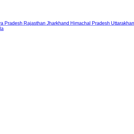
a Pradesh
Rajasthan
Jharkhand
Himachal Pradesh
Uttarakha
la