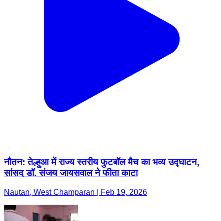
नौतन: तेल्हुआ में राज्य स्तरीय फुटबॉल मैच का भव्य उद्घाटन,
सांसद डॉ. संजय जायसवाल ने फीता काटा
Nautan, West Champaran | Feb 19, 2026