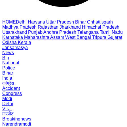
HOME
Delhi
Haryana
Uttar Pradesh
Bihar
Chhattisgarh
Madhya Pradesh
Rajasthan
Jharkhand
Himachal Pradesh
Uttarakhand
Punjab
Andhra Pradesh
Telangana
Tamil Nadu
Karnataka
Maharashtra
Assam
West Bengal
Tripura
Gujarat
Odisha
Kerala
Jansamasya
News
Bjp
National
Police
Bihar
India
कांग्रेस
Accident
Congress
Modi
Delhi
Viral
मारपीट
Breakingnews
Narendramodi