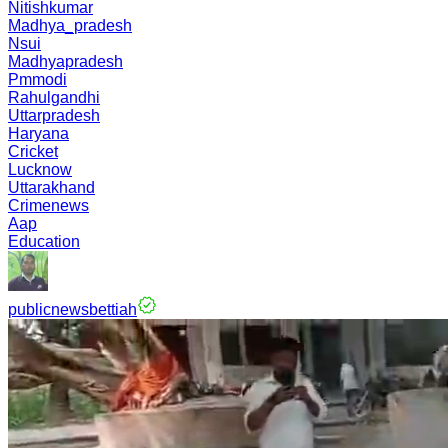
Nitishkumar
Madhya_pradesh
Nsui
Madhyapradesh
Pmmodi
Rahulgandhi
Uttarpradesh
Haryana
Cricket
Lucknow
Uttarakhand
Crimenews
Aap
Education
publicnewsbettiah