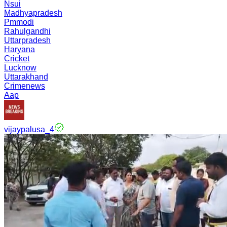
Nsui
Madhyapradesh
Pmmodi
Rahulgandhi
Uttarpradesh
Haryana
Cricket
Lucknow
Uttarakhand
Crimenews
Aap
vijaypalusa_4