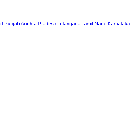
nd
Punjab
Andhra Pradesh
Telangana
Tamil Nadu
Karnataka