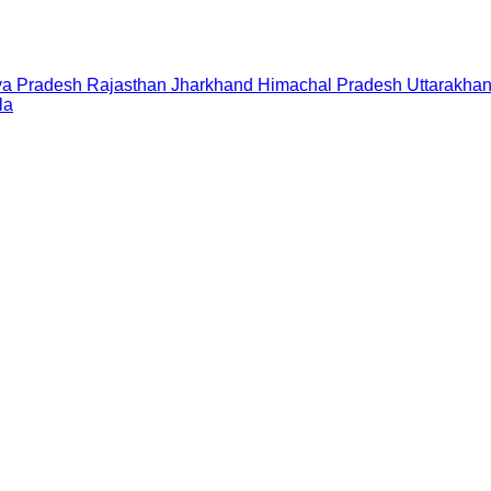
a Pradesh
Rajasthan
Jharkhand
Himachal Pradesh
Uttarakha
la