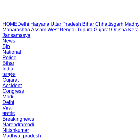
HOME
Delhi
Haryana
Uttar Pradesh
Bihar
Chhattisgarh
Madhy
Maharashtra
Assam
West Bengal
Tripura
Gujarat
Odisha
Kera
Jansamasya
News
Bjp
National
Police
Bihar
India
कांग्रेस
Gujarat
Accident
Congress
Modi
Delhi
Viral
मारपीट
Breakingnews
Narendramodi
Nitishkumar
Madhya_pradesh