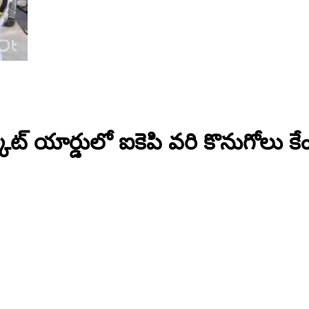
కెట్ యార్డులో ఐకెపి వరి కొనుగోలు కేంద