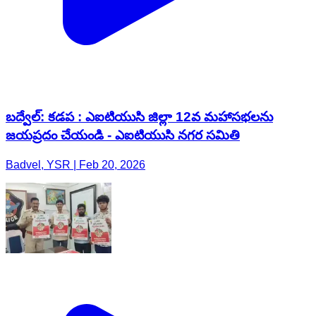
బద్వేల్: కడప : ఎఐటియుసి జిల్లా 12వ మహాసభలను
జయప్రదం చేయండి - ఎఐటియుసి నగర సమితి
Badvel, YSR | Feb 20, 2026