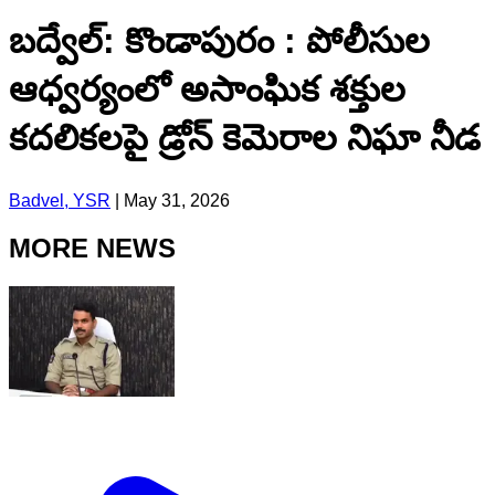
బద్వేల్: కొండాపురం : పోలీసుల
ఆధ్వర్యంలో అసాంఘిక శక్తుల
కదలికలపై డ్రోన్ కెమెరాల నిఘా నీడ
Badvel, YSR
|
May 31, 2026
MORE NEWS