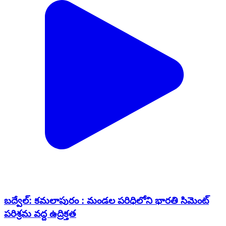
బద్వేల్: కమలాపురం : మండల పరిధిలోని భారతి సిమెంట్
పరిశ్రమ వద్ద ఉద్రిక్తత