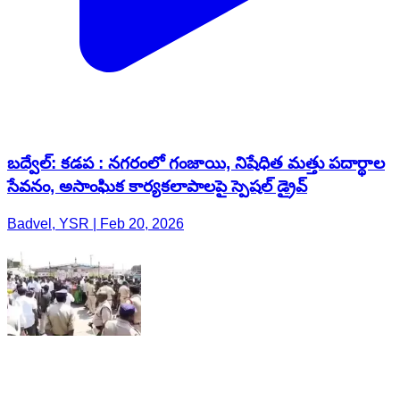
బద్వేల్: కడప : నగరంలో గంజాయి, నిషేధిత మత్తు పదార్థాల
సేవనం, అసాంఘిక కార్యకలాపాలపై స్పెషల్ డ్రైవ్
Badvel, YSR | Feb 20, 2026