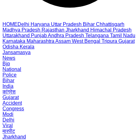
HOME
Delhi
Haryana
Uttar Pradesh
Bihar
Chhattisgarh
Madhya Pradesh
Rajasthan
Jharkhand
Himachal Pradesh
Uttarakhand
Punjab
Andhra Pradesh
Telangana
Tamil Nadu
Karnataka
Maharashtra
Assam
West Bengal
Tripura
Gujarat
Odisha
Kerala
Jansamasya
News
Bjp
National
Police
Bihar
India
कांग्रेस
Gujarat
Accident
Congress
Modi
Delhi
Viral
मारपीट
Jharkhand