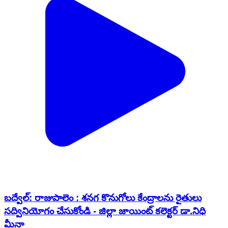
బద్వేల్: రాజుపాలెం : శనగ కొనుగోలు కేంద్రాలను రైతులు
సద్వినియోగం చేసుకోండి - జిల్లా జాయింట్ కలెక్టర్ డా.నిధి
మీనా