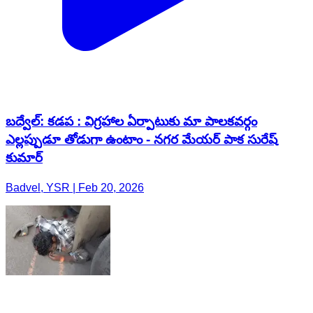
బద్వేల్: కడప : విగ్రహాల ఏర్పాటుకు మా పాలకవర్గం
ఎల్లప్పుడూ తోడుగా ఉంటాం - నగర మేయర్ పాక సురేష్
కుమార్
Badvel, YSR | Feb 20, 2026