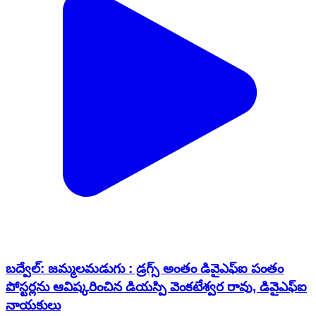
బద్వేల్: జమ్మలమడుగు : డ్రగ్స్ అంతం డివైఎఫ్ఐ పంతం
పోస్టర్లను ఆవిష్కరించిన డియస్పి వెంకటేశ్వర రావు, డివైఎఫ్ఐ
నాయకులు