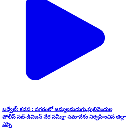
బద్వేల్: కడప : నగరంలో జమ్మలమడుగు,పులివెందుల
పోలీస్ సబ్-డివిజన్ నేర సమీక్షా సమావేశం నిర్వహించిన జిల్లా
ఎస్పి