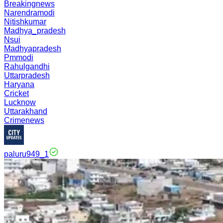
Breakingnews
Narendramodi
Nitishkumar
Madhya_pradesh
Nsui
Madhyapradesh
Pmmodi
Rahulgandhi
Uttarpradesh
Haryana
Cricket
Lucknow
Uttarakhand
Crimenews
paluru949_1