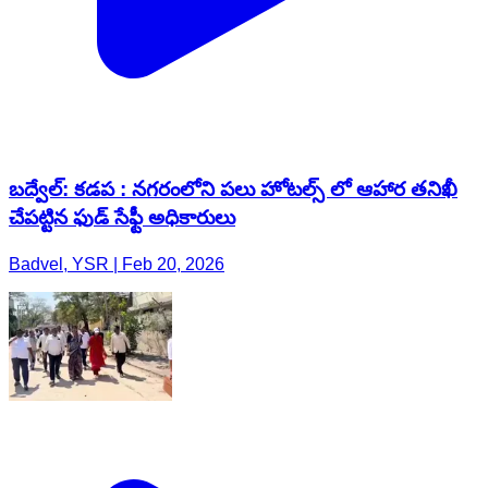
బద్వేల్: కడప : నగరంలోని పలు హోటల్స్ లో ఆహార తనిఖీ
చేపట్టిన ఫుడ్ సేఫ్టీ అధికారులు
Badvel, YSR | Feb 20, 2026