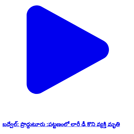
బద్వేల్: ప్రొద్దుటూరు :పట్టణంలో లారీ ఢీ కొని వ్యక్తి మృతి