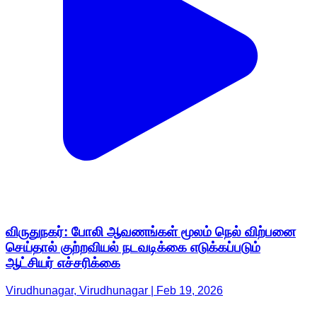
விருதுநகர்: போலி ஆவணங்கள் மூலம் நெல் விற்பனை
செய்தால் குற்றவியல் நடவடிக்கை எடுக்கப்படும்
ஆட்சியர் எச்சரிக்கை
Virudhunagar, Virudhunagar | Feb 19, 2026