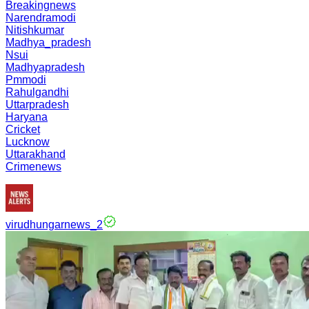
Breakingnews
Narendramodi
Nitishkumar
Madhya_pradesh
Nsui
Madhyapradesh
Pmmodi
Rahulgandhi
Uttarpradesh
Haryana
Cricket
Lucknow
Uttarakhand
Crimenews
virudhungarnews_2