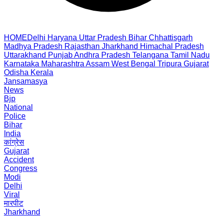
HOME
Delhi
Haryana
Uttar Pradesh
Bihar
Chhattisgarh
Madhya Pradesh
Rajasthan
Jharkhand
Himachal Pradesh
Uttarakhand
Punjab
Andhra Pradesh
Telangana
Tamil Nadu
Karnataka
Maharashtra
Assam
West Bengal
Tripura
Gujarat
Odisha
Kerala
Jansamasya
News
Bjp
National
Police
Bihar
India
कांग्रेस
Gujarat
Accident
Congress
Modi
Delhi
Viral
मारपीट
Jharkhand