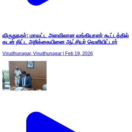
விருதுநகர்: மாவட்ட அளவிலான வங்கியாளர் கூட்டத்தில்
கடன் திட்ட அறிக்கையினை ஆட்சியர் வெளியிட்டார்
Virudhunagar, Virudhunagar | Feb 19, 2026