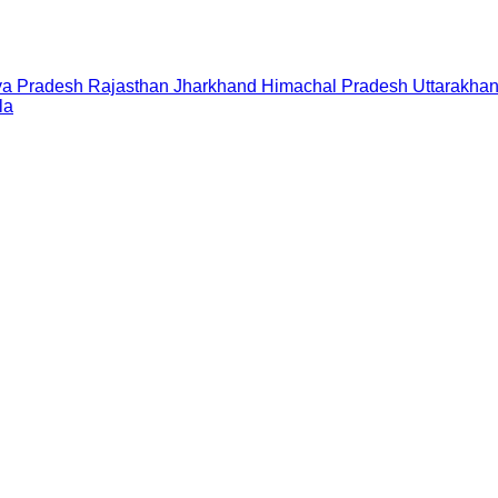
a Pradesh
Rajasthan
Jharkhand
Himachal Pradesh
Uttarakha
la