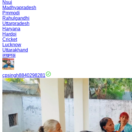
Nsui
Madhyapradesh
Pmmodi
Rahulgandhi
Uttarpradesh
Haryana
Hardoi
Cricket
Lucknow
Uttarakhand
लखनऊ
cpsingh8840298281