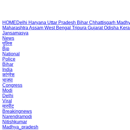
HOME
Delhi
Haryana
Uttar Pradesh
Bihar
Chhattisgarh
Madhy
Maharashtra
Assam
West Bengal
Tripura
Gujarat
Odisha
Kera
Jansamasya
News
पुलिस
Bjp
National
Police
Bihar
India
कांग्रेस
भाजपा
Congress
Modi
Delhi
Viral
मारपीट
Breakingnews
Narendramodi
Nitishkumar
Madhya_pradesh