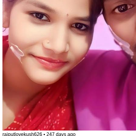
rajputlovekush626
•
247 days ago