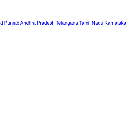
nd
Punjab
Andhra Pradesh
Telangana
Tamil Nadu
Karnataka