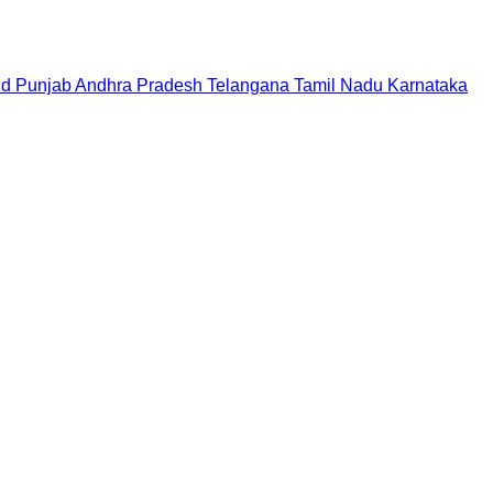
nd
Punjab
Andhra Pradesh
Telangana
Tamil Nadu
Karnataka