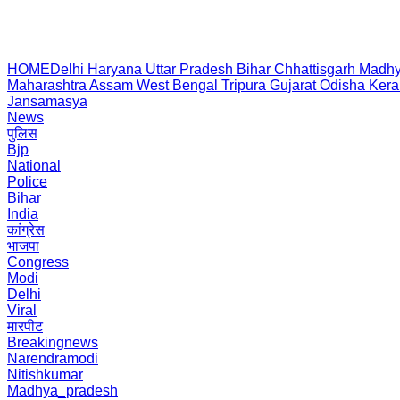
HOME
Delhi
Haryana
Uttar Pradesh
Bihar
Chhattisgarh
Madhy
Maharashtra
Assam
West Bengal
Tripura
Gujarat
Odisha
Kera
Jansamasya
News
पुलिस
Bjp
National
Police
Bihar
India
कांग्रेस
भाजपा
Congress
Modi
Delhi
Viral
मारपीट
Breakingnews
Narendramodi
Nitishkumar
Madhya_pradesh