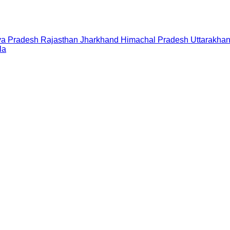
a Pradesh
Rajasthan
Jharkhand
Himachal Pradesh
Uttarakha
la