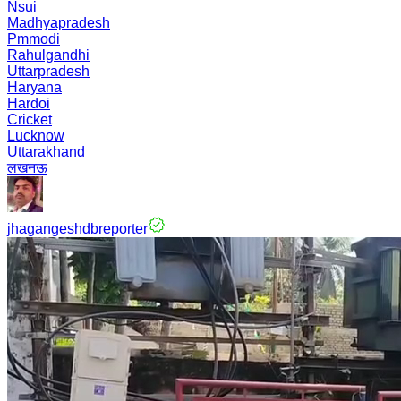
Nsui
Madhyapradesh
Pmmodi
Rahulgandhi
Uttarpradesh
Haryana
Hardoi
Cricket
Lucknow
Uttarakhand
लखनऊ
jhagangeshdbreporter