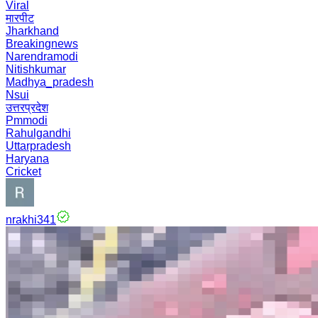
Viral
मारपीट
Jharkhand
Breakingnews
Narendramodi
Nitishkumar
Madhya_pradesh
Nsui
उत्तरप्रदेश
Pmmodi
Rahulgandhi
Uttarpradesh
Haryana
Cricket
nrakhi341