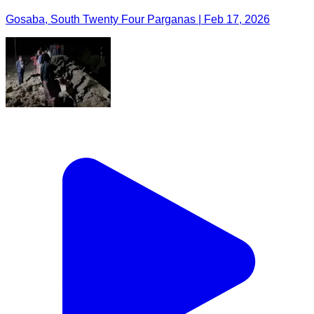
Gosaba, South Twenty Four Parganas | Feb 17, 2026