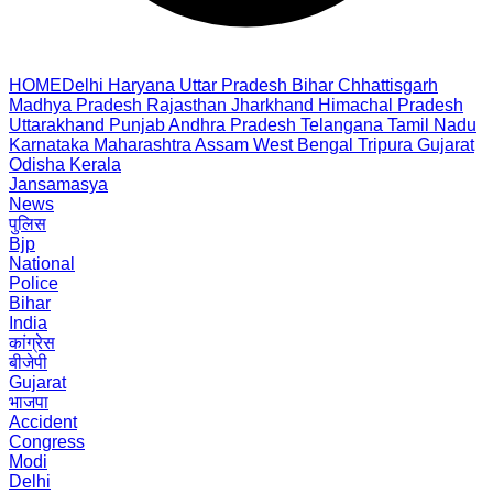
HOME
Delhi
Haryana
Uttar Pradesh
Bihar
Chhattisgarh
Madhya Pradesh
Rajasthan
Jharkhand
Himachal Pradesh
Uttarakhand
Punjab
Andhra Pradesh
Telangana
Tamil Nadu
Karnataka
Maharashtra
Assam
West Bengal
Tripura
Gujarat
Odisha
Kerala
Jansamasya
News
पुलिस
Bjp
National
Police
Bihar
India
कांग्रेस
बीजेपी
Gujarat
भाजपा
Accident
Congress
Modi
Delhi