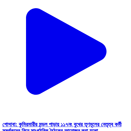
গোসাবা: কুমিরমারীর মন্ডল পাড়ায় ১১৭নং বুথের তৃণমূলের নেতৃত্ব কর্মী
সমর্থকদের নিয়ে সাংগঠনিক বৈঠকের আয়োজন করা হলো