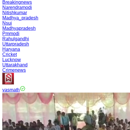
Breakingnews
Narendramodi
Nitishkumar
Madhya_pradesh
Nsui
Madhyapradesh
Pmmodi
Rahulgandhi
Uttarpradesh
Haryana
Cricket
Lucknow
Uttarakhand
Crimenews
vasmath