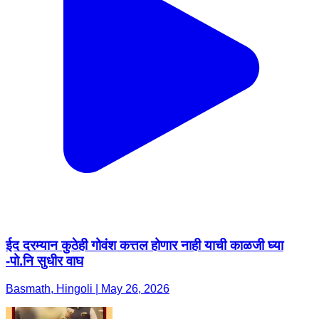
ईद दरम्यान कुठेही गोवंश कत्तल होणार नाही याची काळजी घ्या
-पो.नि सुधीर वाघ
Basmath, Hingoli | May 26, 2026