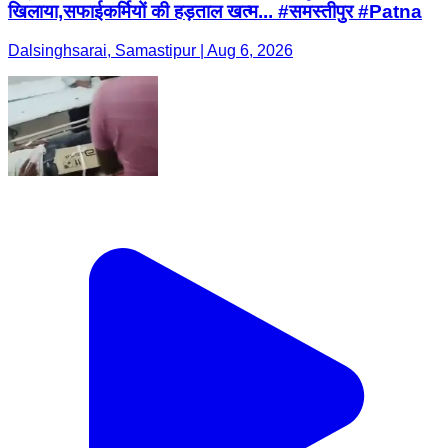
खिलाया,सफाईकर्मियों की हड़ताल खत्म... #समस्तीपुर #Patna
Dalsinghsarai, Samastipur | Aug 6, 2026