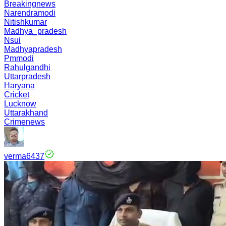
Breakingnews
Narendramodi
Nitishkumar
Madhya_pradesh
Nsui
Madhyapradesh
Pmmodi
Rahulgandhi
Uttarpradesh
Haryana
Cricket
Lucknow
Uttarakhand
Crimenews
verma6437