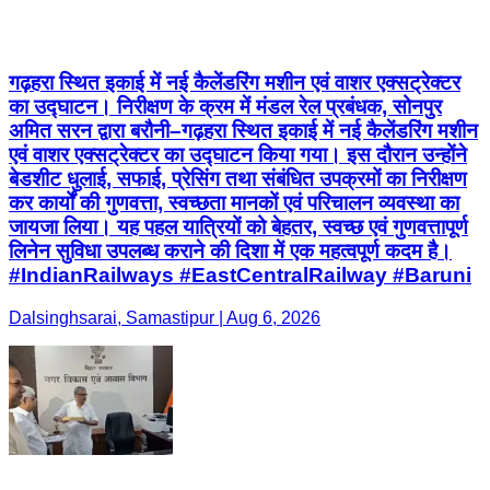
गढ़हरा स्थित इकाई में नई कैलेंडरिंग मशीन एवं वाशर एक्सट्रेक्टर
का उद्घाटन। निरीक्षण के क्रम में मंडल रेल प्रबंधक, सोनपुर
अमित सरन द्वारा बरौनी–गढ़हरा स्थित इकाई में नई कैलेंडरिंग मशीन
एवं वाशर एक्सट्रेक्टर का उद्घाटन किया गया। इस दौरान उन्होंने
बेडशीट धुलाई, सफाई, प्रेसिंग तथा संबंधित उपक्रमों का निरीक्षण
कर कार्यों की गुणवत्ता, स्वच्छता मानकों एवं परिचालन व्यवस्था का
जायजा लिया। यह पहल यात्रियों को बेहतर, स्वच्छ एवं गुणवत्तापूर्ण
लिनेन सुविधा उपलब्ध कराने की दिशा में एक महत्वपूर्ण कदम है।
#IndianRailways #EastCentralRailway #Baruni
Dalsinghsarai, Samastipur | Aug 6, 2026