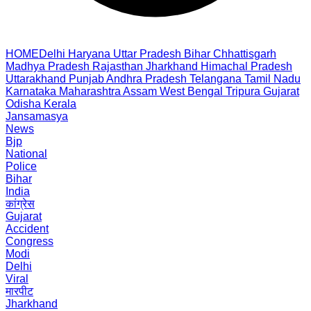
HOME
Delhi
Haryana
Uttar Pradesh
Bihar
Chhattisgarh
Madhya Pradesh
Rajasthan
Jharkhand
Himachal Pradesh
Uttarakhand
Punjab
Andhra Pradesh
Telangana
Tamil Nadu
Karnataka
Maharashtra
Assam
West Bengal
Tripura
Gujarat
Odisha
Kerala
Jansamasya
News
Bjp
National
Police
Bihar
India
कांग्रेस
Gujarat
Accident
Congress
Modi
Delhi
Viral
मारपीट
Jharkhand