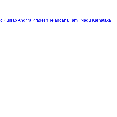
nd
Punjab
Andhra Pradesh
Telangana
Tamil Nadu
Karnataka