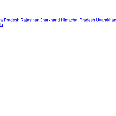
a Pradesh
Rajasthan
Jharkhand
Himachal Pradesh
Uttarakha
la