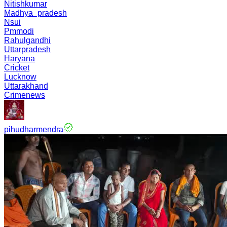
Nitishkumar
Madhya_pradesh
Nsui
Pmmodi
Rahulgandhi
Uttarpradesh
Haryana
Cricket
Lucknow
Uttarakhand
Crimenews
pihudharmendra