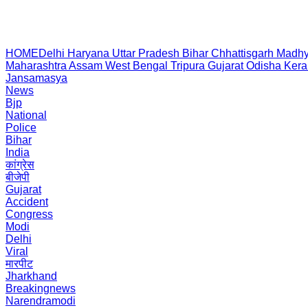
HOME
Delhi
Haryana
Uttar Pradesh
Bihar
Chhattisgarh
Madhy
Maharashtra
Assam
West Bengal
Tripura
Gujarat
Odisha
Kera
Jansamasya
News
Bjp
National
Police
Bihar
India
कांग्रेस
बीजेपी
Gujarat
Accident
Congress
Modi
Delhi
Viral
मारपीट
Jharkhand
Breakingnews
Narendramodi