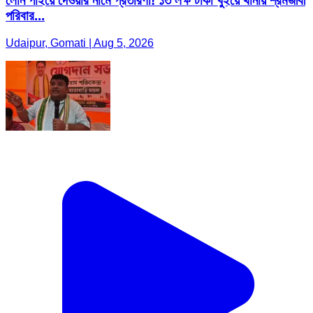
লোন পাইয়ে দেওয়ার নামে প্রতারণা! ১৩ লক্ষ টাকা খুইয়ে থানায় শ্রমজীবী
পরিবার...
Udaipur, Gomati | Aug 5, 2026