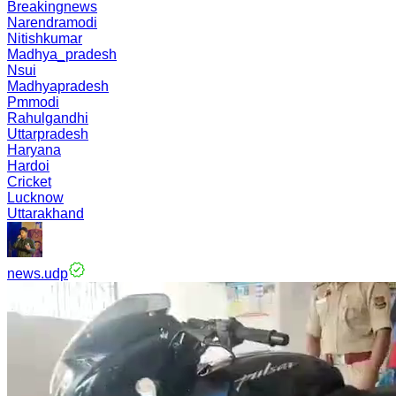
Breakingnews
Narendramodi
Nitishkumar
Madhya_pradesh
Nsui
Madhyapradesh
Pmmodi
Rahulgandhi
Uttarpradesh
Haryana
Hardoi
Cricket
Lucknow
Uttarakhand
news.udp