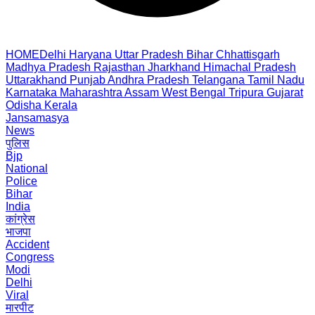
HOME
Delhi
Haryana
Uttar Pradesh
Bihar
Chhattisgarh
Madhya Pradesh
Rajasthan
Jharkhand
Himachal Pradesh
Uttarakhand
Punjab
Andhra Pradesh
Telangana
Tamil Nadu
Karnataka
Maharashtra
Assam
West Bengal
Tripura
Gujarat
Odisha
Kerala
Jansamasya
News
पुलिस
Bjp
National
Police
Bihar
India
कांग्रेस
भाजपा
Accident
Congress
Modi
Delhi
Viral
मारपीट