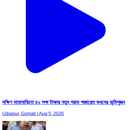
দক্ষিণ মাতাবাড়িতে ৪২ লক্ষ টাকায় নতুন গ্রাম পঞ্চায়েত ভবনের ভূমিপূজন
Udaipur, Gomati | Aug 5, 2026