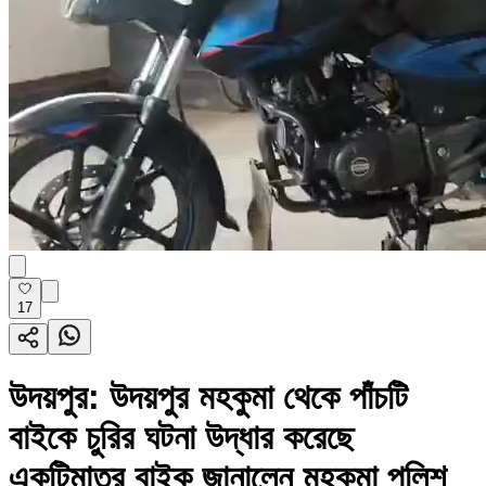
17
উদয়পুর: উদয়পুর মহকুমা থেকে পাঁচটি
বাইকে চুরির ঘটনা উদ্ধার করেছে
একটিমাত্র বাইক জানালেন মহকুমা পুলিশ