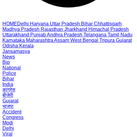
HOME
Delhi
Haryana
Uttar Pradesh
Bihar
Chhattisgarh
Madhya Pradesh
Rajasthan
Jharkhand
Himachal Pradesh
Uttarakhand
Punjab
Andhra Pradesh
Telangana
Tamil Nadu
Karnataka
Maharashtra
Assam
West Bengal
Tripura
Gujarat
Odisha
Kerala
Jansamasya
News
Bjp
National
Police
Bihar
India
कांग्रेस
बीजेपी
Gujarat
भाजपा
Accident
Congress
Modi
Delhi
Viral