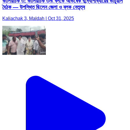
কালিয়াচক ৩: কালিয়াচক ৩নং ব্লকে অভিষেক বন্দ্যোপাধ্যায়ের ভার্চুয়াল
বৈঠক — উপস্থিত ছিলেন জেলা ও ব্লক নেতৃত্ব
Kaliachak 3, Maldah | Oct 31, 2025