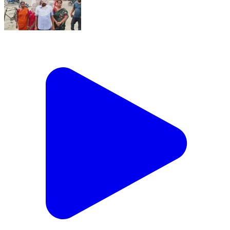
কালিয়াচক ৩: সাহাবানচকে গ্রামের মধ্যেই রয়েছে পোল্ট্রি মুরগির ফার্ম,
দুর্গন্ধের কারণে অতিষ্ঠ গ্রামবাসীরা,অভিযোগ #janasamasya
Kaliachak 3, Maldah | Jun 30, 2025