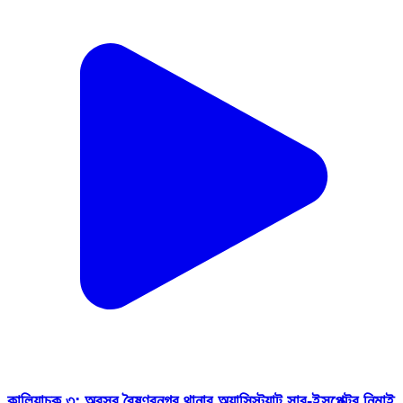
কালিয়াচক ৩: অবসর বৈষ্ণবনগর থানার অ্যাসিস্ট্যান্ট সাব-ইন্সপেক্টর নিমাই
চন্দ্র মন্ডলের, শুভেচ্ছা আইসির
Kaliachak 3, Maldah | Jul 2, 2025