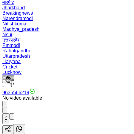
मारपीट
Jharkhand
Breakingnews
Narendramodi
Nitishkumar
Madhya_pradesh
Nsui
उत्तरप्रदेश
Pmmodi
Rahulgandhi
Uttarpradesh
Haryana
Cricket
Lucknow
9635566219
No video available
7