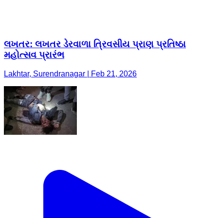
લખતર: લખતર ડેરવાળા ત્રિવસીય પ્રાણ પ્રતિષ્ઠા
મહોત્સવ પ્રારંભ
Lakhtar, Surendranagar | Feb 21, 2026