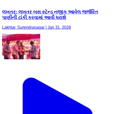
લખતર: લખતર બસ સ્ટેન્ડ નજીક આવેલ જર્જરિત
પાણીની ટાંકી કરવામાં આવી ધરાશે
Lakhtar, Surendranagar | Jan 31, 2026