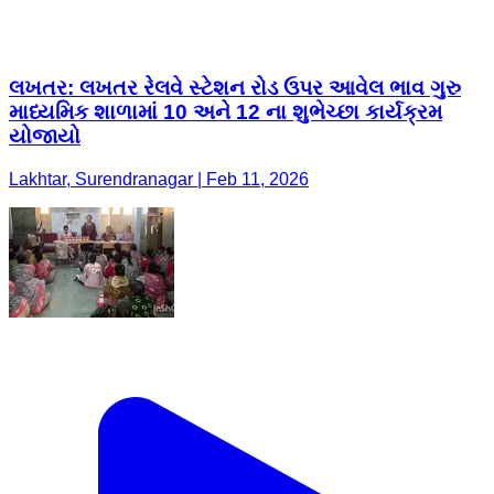
લખતર: લખતર રેલવે સ્ટેશન રોડ ઉપર આવેલ ભાવ ગુરુ
માધ્યમિક શાળામાં 10 અને 12 ના શુભેચ્છા કાર્યક્રમ
યોજાયો
Lakhtar, Surendranagar | Feb 11, 2026