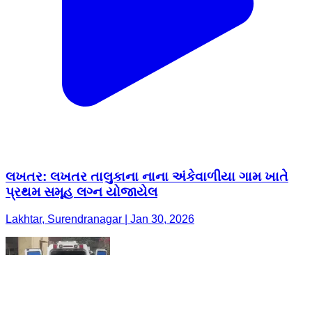
લખતર: લખતર તાલુકાના નાના અંકેવાળીયા ગામ ખાતે
પ્રથમ સમૂહ લગ્ન યોજાયેલ
Lakhtar, Surendranagar | Jan 30, 2026