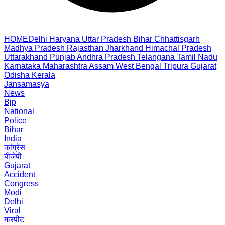
HOME
Delhi
Haryana
Uttar Pradesh
Bihar
Chhattisgarh
Madhya Pradesh
Rajasthan
Jharkhand
Himachal Pradesh
Uttarakhand
Punjab
Andhra Pradesh
Telangana
Tamil Nadu
Karnataka
Maharashtra
Assam
West Bengal
Tripura
Gujarat
Odisha
Kerala
Jansamasya
News
Bjp
National
Police
Bihar
India
कांग्रेस
बीजेपी
Gujarat
Accident
Congress
Modi
Delhi
Viral
मारपीट