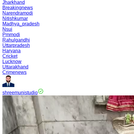
Jharkhand
Breakingnews
Narendramodi
Nitishkumar
Madhya_pradesh
Nsui
Pmmodi
Rahulgandhi
Uttarpradesh
Haryana
Cricket
Lucknow
Uttarakhand
Crimenews
shreemunistudio