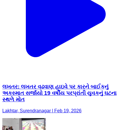
લખતર: લખતર વઢવાણ હાઇવે પર કારને બાઈકનું
અકસ્માત સર્જાયો 19 વર્ષીય પરપ્રાંતી યુવકનું ઘટના
સ્થળે મોત
Lakhtar, Surendranagar | Feb 19, 2026