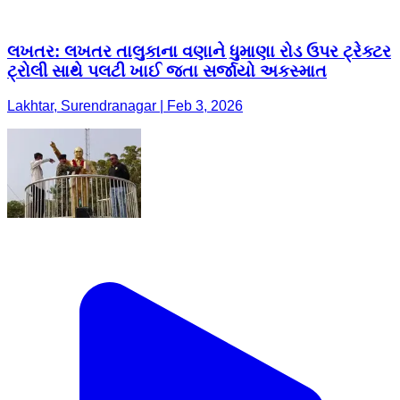
લખતર: લખતર તાલુકાના વણાને ધુમાણા રોડ ઉપર ટ્રેક્ટર
ટ્રોલી સાથે પલટી ખાઈ જતા સર્જાયો અકસ્માત
Lakhtar, Surendranagar | Feb 3, 2026