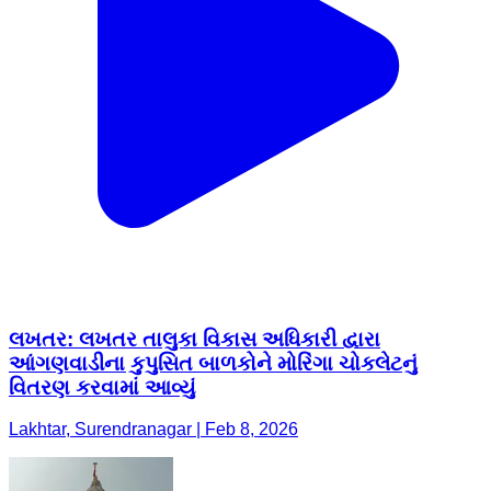
લખતર: લખતર તાલુકા વિકાસ અધિકારી દ્વારા
આંગણવાડીના કુપુસિત બાળકોને મોરિંગા ચોકલેટનું
વિતરણ કરવામાં આવ્યું
Lakhtar, Surendranagar | Feb 8, 2026