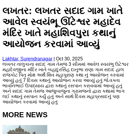
લખતર: લખતર સદાદ ગામ ખાતે
આવેલ સ્વયંભૂ ઊંટેશ્વર મહાદેવ
મંદિર ખાતે મહાશિવપુરા કથાનું
આયોજન કરવામાં આવ્યું
Lakhtar, Surendranagar
|
Oct 30, 2025
લખતર તાલુકાના સદાદ ગામ તેમજ 3 સીમમાં આવેલ સ્વયંભુ ઉટેશ્વર
મહાદેવજીના મંદિર ખાતે બહાદુરસિંહ દાનુભા રાણા ગામ સદાદ હાલ
રાજકોટ પિતૃ મોક્ષ અર્થે શિવ મહાપુરાણ કથા નું આયોજન કરવામાં
આવ્યું હતું 7 દિવસ કથાનું આયોજન કરવા આવ્યું હતું જે.વક્તા
ભાવનિભાઈ ઉપાધ્યાય દ્વારા કથાનું રસપાન કરાવવામાં આવ્યું હતું
અને સદાદ ગામ તેમજ આજુબાજુના ગ્રામજનો દ્વારા કથામાં ભાગ
લઈ કથાનું રસપાન કર્યું હતું અને સાથે દિવસ મહાપ્રસાદનું પણ
આયોજન કરવામાં આવ્યું હતું
MORE NEWS