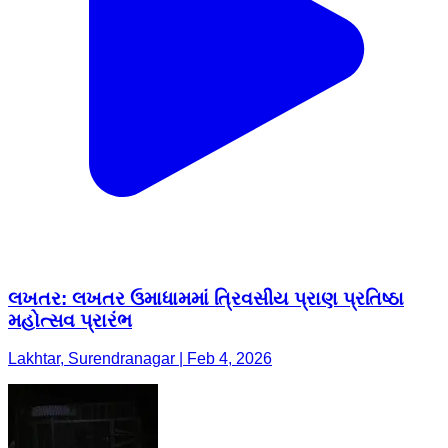
લખતર: લખતર ઉમાધામમાં ત્રિવસીય પ્રાણ પ્રતિષ્ઠા
મહોત્સવ પ્રારંભ
Lakhtar, Surendranagar | Feb 4, 2026