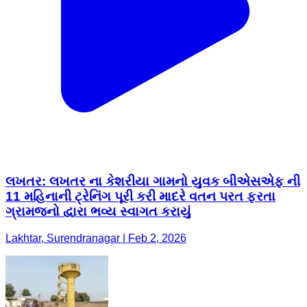
લખતર: લખતર ના કેશરીયા ગામનો યુવક બીએસએફ ની
11 મહિનાની ટ્રેનિંગ પૂરી કરી માદરે વતન પરત ફરતા
ગ્રામજનો દ્વારા ભવ્ય સ્વાગત કરાયું
Lakhtar, Surendranagar | Feb 2, 2026