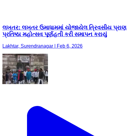
લખતર: લખતર ઉમાધામમાં યોજાયેલ ત્રિવસીય પ્રાણ
પ્રતિષ્ઠા મહોત્સવ પૂર્ણહતી કરી સમાપન કરાયું
Lakhtar, Surendranagar | Feb 6, 2026