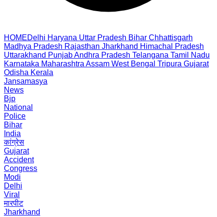
HOME
Delhi
Haryana
Uttar Pradesh
Bihar
Chhattisgarh
Madhya Pradesh
Rajasthan
Jharkhand
Himachal Pradesh
Uttarakhand
Punjab
Andhra Pradesh
Telangana
Tamil Nadu
Karnataka
Maharashtra
Assam
West Bengal
Tripura
Gujarat
Odisha
Kerala
Jansamasya
News
Bjp
National
Police
Bihar
India
कांग्रेस
Gujarat
Accident
Congress
Modi
Delhi
Viral
मारपीट
Jharkhand