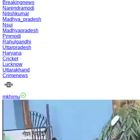
Breakingnews
Narendramodi
Nitishkumar
Madhya_pradesh
Nsui
Madhyapradesh
Pmmodi
Rahulgandhi
Uttarpradesh
Haryana
Cricket
Lucknow
Uttarakhand
Crimenews
mkhimu