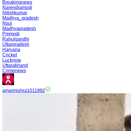
Breakingnews
Narendramodi
Nitishkumar
Madhya_pradesh
Nsui
Madhyapradesh
Pmmodi
Rahulgandhi
Uttarpradesh
Haryana
Cricket
Lucknow
Uttarakhand
Crimenews
amarmishra1011992