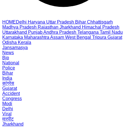
HOME
Delhi
Haryana
Uttar Pradesh
Bihar
Chhattisgarh
Madhya Pradesh
Rajasthan
Jharkhand
Himachal Pradesh
Uttarakhand
Punjab
Andhra Pradesh
Telangana
Tamil Nadu
Karnataka
Maharashtra
Assam
West Bengal
Tripura
Gujarat
Odisha
Kerala
Jansamasya
News
Bjp
National
Police
Bihar
India
कांग्रेस
Gujarat
Accident
Congress
Modi
Delhi
Viral
मारपीट
Jharkhand