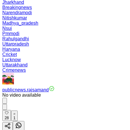
Jharkhand
Breakingnews
Narendramodi
Nitishkumar
Madhya_pradesh
Nsui
Pmmodi
Rahulgandhi
Uttarpradesh
Haryana
Cricket
Lucknow
Uttarakhand
Crimenews
publicnews.rajsamand
No video available
28
1