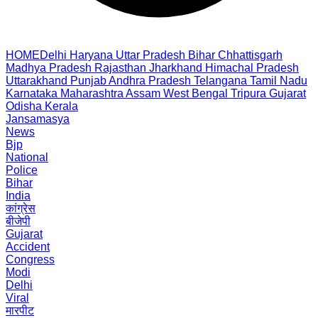
HOME
Delhi
Haryana
Uttar Pradesh
Bihar
Chhattisgarh
Madhya Pradesh
Rajasthan
Jharkhand
Himachal Pradesh
Uttarakhand
Punjab
Andhra Pradesh
Telangana
Tamil Nadu
Karnataka
Maharashtra
Assam
West Bengal
Tripura
Gujarat
Odisha
Kerala
Jansamasya
News
Bjp
National
Police
Bihar
India
कांग्रेस
बीजेपी
Gujarat
Accident
Congress
Modi
Delhi
Viral
मारपीट