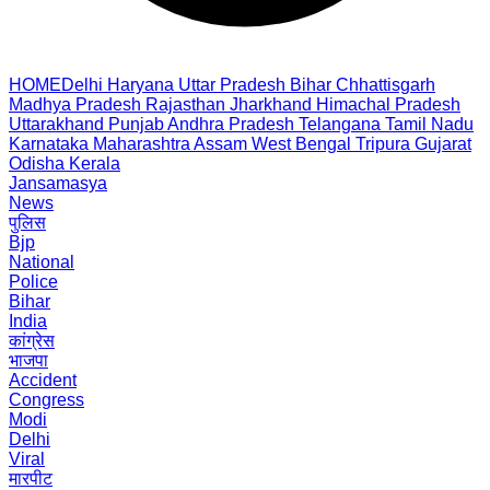
HOME
Delhi
Haryana
Uttar Pradesh
Bihar
Chhattisgarh
Madhya Pradesh
Rajasthan
Jharkhand
Himachal Pradesh
Uttarakhand
Punjab
Andhra Pradesh
Telangana
Tamil Nadu
Karnataka
Maharashtra
Assam
West Bengal
Tripura
Gujarat
Odisha
Kerala
Jansamasya
News
पुलिस
Bjp
National
Police
Bihar
India
कांग्रेस
भाजपा
Accident
Congress
Modi
Delhi
Viral
मारपीट