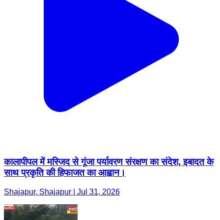
कालापीपल में मस्जिद से गूंजा पर्यावरण संरक्षण का संदेश, इबादत के
साथ प्रकृति की हिफाजत का आह्वान।
Shajapur, Shajapur | Jul 31, 2026