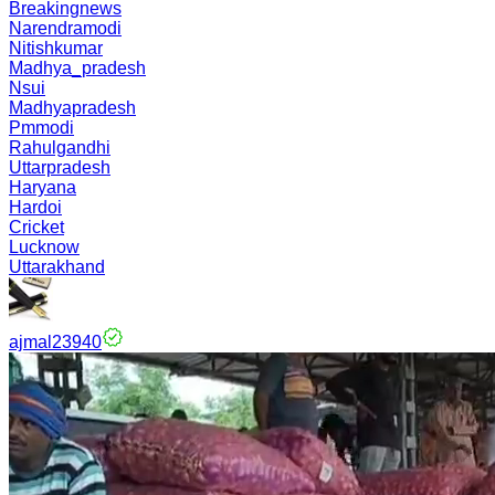
Breakingnews
Narendramodi
Nitishkumar
Madhya_pradesh
Nsui
Madhyapradesh
Pmmodi
Rahulgandhi
Uttarpradesh
Haryana
Hardoi
Cricket
Lucknow
Uttarakhand
ajmal23940