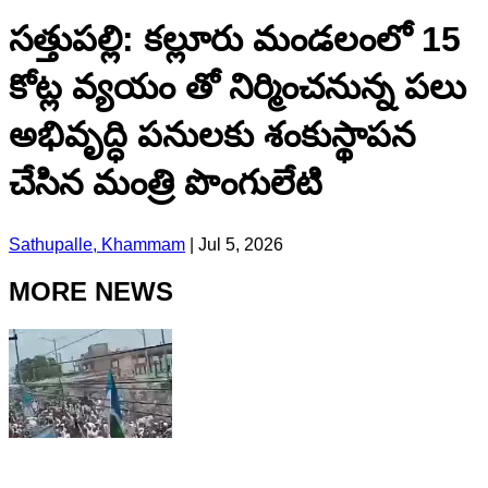
సత్తుపల్లి: కల్లూరు మండలంలో 15
కోట్ల వ్యయం తో నిర్మించనున్న పలు
అభివృద్ధి పనులకు శంకుస్థాపన
చేసిన మంత్రి పొంగులేటి
Sathupalle, Khammam
|
Jul 5, 2026
MORE NEWS