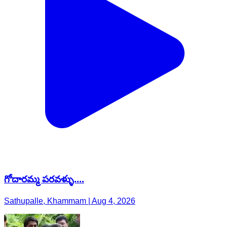
గోదారమ్మ పరవళ్ళు....
Sathupalle, Khammam | Aug 4, 2026