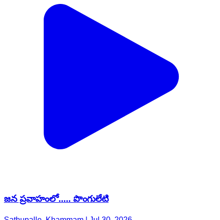
జన ప్రవాహంలో..... పొంగులేటి
Sathupalle, Khammam | Jul 30, 2026