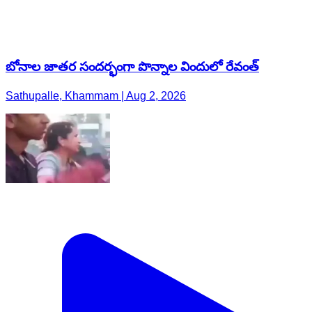
బోనాల జాతర సందర్భంగా పొన్నాల విందులో రేవంత్
Sathupalle, Khammam | Aug 2, 2026