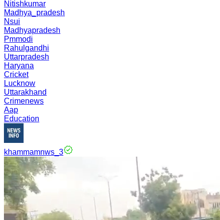
Nitishkumar
Madhya_pradesh
Nsui
Madhyapradesh
Pmmodi
Rahulgandhi
Uttarpradesh
Haryana
Cricket
Lucknow
Uttarakhand
Crimenews
Aap
Education
khammamnws_3