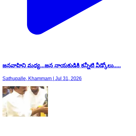
జనవాహిని మధ్య...జన నాయకుడికి కన్నీటి వీడ్కోలు.....
Sathupalle, Khammam | Jul 31, 2026