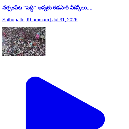
నర్సంపేట "పెద్ది" అన్నకు కడసారి వీడ్కోలు....
Sathupalle, Khammam | Jul 31, 2026