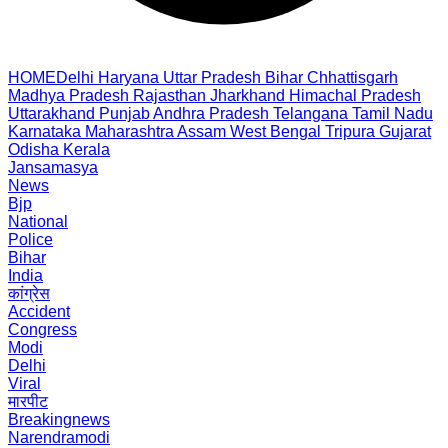
HOME
Delhi
Haryana
Uttar Pradesh
Bihar
Chhattisgarh
Madhya Pradesh
Rajasthan
Jharkhand
Himachal Pradesh
Uttarakhand
Punjab
Andhra Pradesh
Telangana
Tamil Nadu
Karnataka
Maharashtra
Assam
West Bengal
Tripura
Gujarat
Odisha
Kerala
Jansamasya
News
Bjp
National
Police
Bihar
India
कांग्रेस
Accident
Congress
Modi
Delhi
Viral
मारपीट
Breakingnews
Narendramodi