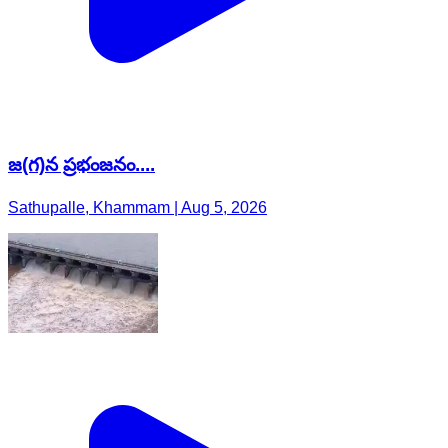
జ(గ)న ప్రభంజనం....
Sathupalle, Khammam | Aug 5, 2026