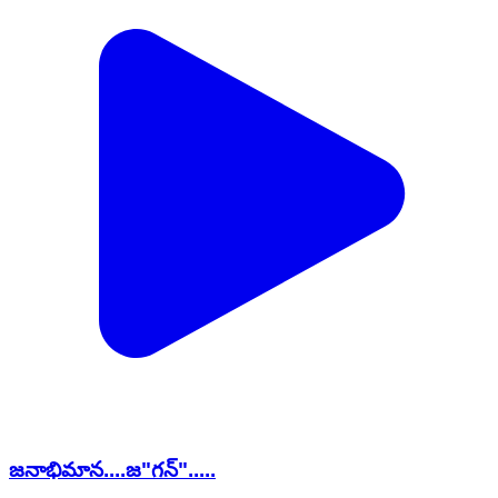
జనాభిమాన....జ"గన్".....