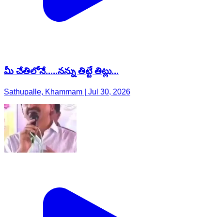
మీ చేతిలోనే.....నన్ను తిట్టే తిట్లు...
Sathupalle, Khammam | Jul 30, 2026