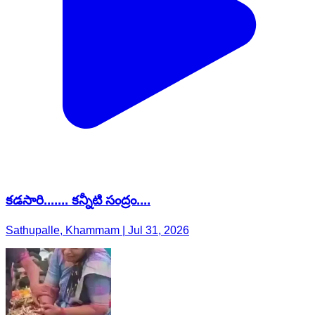
కడసారి....... కన్నీటి సంద్రం....
Sathupalle, Khammam | Jul 31, 2026