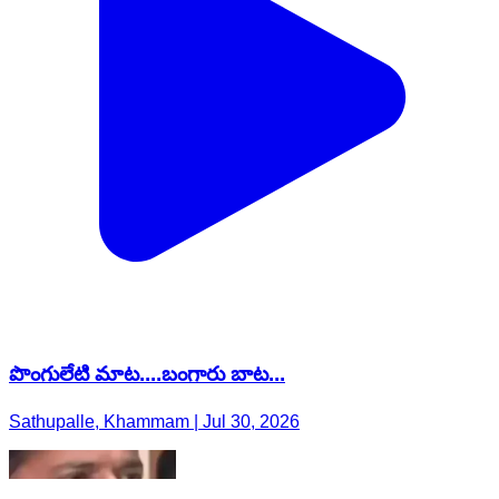
పొంగులేటి మాట....బంగారు బాట...
Sathupalle, Khammam | Jul 30, 2026