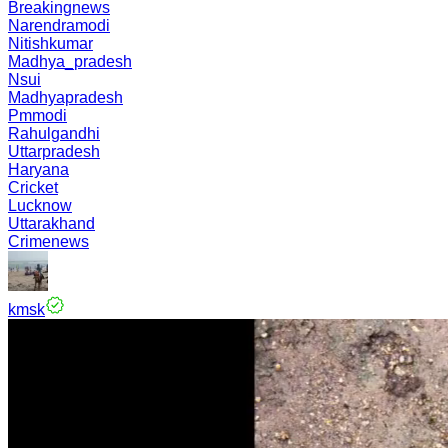
Breakingnews
Narendramodi
Nitishkumar
Madhya_pradesh
Nsui
Madhyapradesh
Pmmodi
Rahulgandhi
Uttarpradesh
Haryana
Cricket
Lucknow
Uttarakhand
Crimenews
kmsk