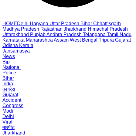
HOME
Delhi
Haryana
Uttar Pradesh
Bihar
Chhattisgarh
Madhya Pradesh
Rajasthan
Jharkhand
Himachal Pradesh
Uttarakhand
Punjab
Andhra Pradesh
Telangana
Tamil Nadu
Karnataka
Maharashtra
Assam
West Bengal
Tripura
Gujarat
Odisha
Kerala
Jansamasya
News
Bjp
National
Police
Bihar
India
कांग्रेस
Gujarat
Accident
Congress
Modi
Delhi
Viral
मारपीट
Jharkhand