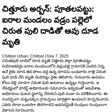
చిత్తూరు అర్బన్: పూతలపట్టు:
ఐరాల మండలం వడ్రం పల్లెలో
చిరుత పులి దాడితో ఆవు దూడ
మృతి
Chittoor Urban, Chittoor
|
Nov 7, 2025
చిరుతపులి దాడిలో దూడ మృతి చిత్తూరు జిల్లా పూతలపట్టు
నియోజకవర్గం ఐరాల మండలంలోని వడ్రంపల్లి గ్రామానికి చెందిన చిన్న
అనే రైతు దూడ తన పొలం వద్ద ఉన్న దూడను బుధవారం రాత్రి చిరుత
పులి దాడి చేసి మృతి చెందినట్లు రైతు తెలిపారు. గురువారం ఉదయం
కోటం వెళ్లి చూడగా చిరుత పులి ఆనవాలు ఉన్నట్లు గుర్తించారు. ఇ
నేపథ్యంలో ఫారెస్ట్ అధికారులకు సమాచారం ఇవ్వడంతో అటవీశాఖ
అధికారులు ఘటన స్థలాన్ని చేరుకుని పులి పంజా ను పరిశీలించారు. ఈ
సందర్భంగా చుట్టుపక్కల గ్రామస్తులు జాగ్రత్తగా ఉండాలని హెచ్చరించారు.
ఎవరు కూడా ఒంటరిగా తిరగరాదని అవసరమైతే గుంపులు గుంపులుగా
వెళ్లాలని సూచించారు.