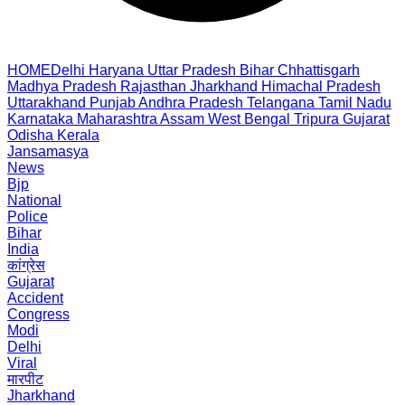
HOME
Delhi
Haryana
Uttar Pradesh
Bihar
Chhattisgarh
Madhya Pradesh
Rajasthan
Jharkhand
Himachal Pradesh
Uttarakhand
Punjab
Andhra Pradesh
Telangana
Tamil Nadu
Karnataka
Maharashtra
Assam
West Bengal
Tripura
Gujarat
Odisha
Kerala
Jansamasya
News
Bjp
National
Police
Bihar
India
कांग्रेस
Gujarat
Accident
Congress
Modi
Delhi
Viral
मारपीट
Jharkhand