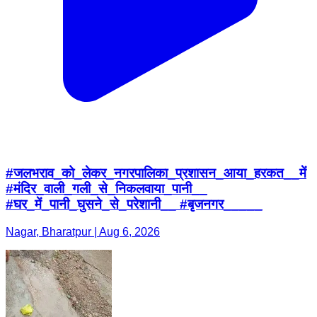
#जलभराव_को_लेकर_नगरपालिका_प्रशासन_आया_हरकत__में
#मंदिर_वाली_गली_से_निकलवाया_पानी__
#घर_में_पानी_घुसने_से_परेशानी__ #बृजनगर_____
Nagar, Bharatpur | Aug 6, 2026