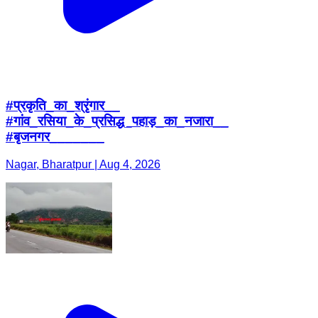
#प्रकृति_का_श्रृंगार__
#गांव_रसिया_के_प्रसिद्ध_पहाड़_का_नजारा__
#बृजनगर_______
Nagar, Bharatpur | Aug 4, 2026