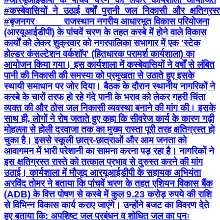
#कस्बेवासियों_ने_उठाई_वर्षों_पुरानी_जल_निकासी_और_क्षतिग्र
#बृजनगर_____ राजस्थान नगरीय आधारभूत विकास परियोजना
(आरयूआईडीपी) के पांचवें चरण के तहत कस्बे में होने वाले विकास
कार्यों को लेकर शुक्रवार को नगरपालिका सभागार में एक 'स्टेक
होल्डर कंसल्टेशन वर्कशॉप' (हितधारक परामर्श कार्यशाला) का
आयोजन किया गया। इस कार्यशाला में कस्बेवासियों ने वर्षों से लंबित
पानी की निकासी की समस्या को प्रमुखता से उठाते हुए इसके
स्थायी समाधान पर जोर दिया। बैठक के दौरान स्थानीय नागरिकों ने
कस्बे के चारों तरफ हो रहे गंदे पानी के भराव को लेकर गहरी चिंता
व्यक्त की और ठोस जल निकासी व्यवस्था बनाने की मांग की। इसके
साथ ही, लोगों ने रोष जताते हुए कहा कि सीवरेज कार्य के कारण गढ़ी
मोहल्ला से होली दरवाजा तक का मुख्य रास्ता पूरी तरह क्षतिग्रस्त हो
चुका है। इससे स्कूली छात्र-छात्राओं और आम जनता को
आवागमन में भारी परेशानी का सामना करना पड़ रहा है। नागरिकों ने
इस क्षतिग्रस्त रास्ते को तत्काल प्रभाव से दुरुस्त करने की मांग
उठाई। कार्यशाला में मौजूद आरयूआईडीपी के सहायक अभियंता
अरविंद तोमर ने बताया कि पांचवें चरण के तहत एशियन विकास बैंक
(ADB) के वित्त पोषण से कस्बे में कुल 9.23 करोड़ रुपये की राशि
से विभिन्न विकास कार्य कराए जाएंगे। उन्होंने बजट का विवरण देते
हुए बताया कि: अपशिष्ट जल प्रबंधन व शोधित जल का पुनः