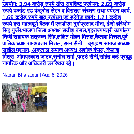
उपयोग: 3.94 करोड़ रुपये ठोस अपशिष्ट प्रबंधन: 2.69 करोड़
रुपये कमांड एंड कंट्रोल सेंटर व विरासत संरक्षण तथा पर्यटन कार्य:
1.69 करोड़ रुपये बाढ़ प्रबंधन एवं ड्रेनेज कार्य: 1.21 करोड़
रुपये इस महत्वपूर्ण बैठक में एसडीएम दुर्गाप्रसाद मीना, ईओ हरिओम
सिंह गुर्जर,भाजपा जिला अध्यक्ष सतीश बंसल,गृहराज्यमंत्री कार्यालय
निजी सहायक शत्रुध्न सिंह,ललित मोहन मित्तल,कैलाश मित्तल,पूर्व
पालिकाध्यक्ष रामअवतार मित्तल, रमन सैनी, , ब्राह्मण समाज अध्यक्ष
सुशील प्रधान, अग्रवाल समाज अध्यक्ष अशोक बंसल, कैलाश
मिश्रा ,ओमप्रकाश जाटव,सुनील शर्मा ,फट्टे सैनी,सहित कई प्रबुद्ध
नागरिक और अधिकारी उपस्थित रहे।
Nagar, Bharatpur | Aug 8, 2026