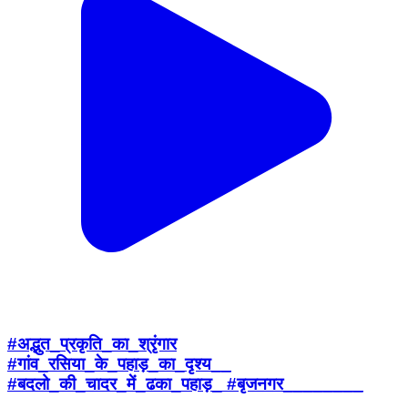
#अद्भुत_प्रकृति_का_श्रृंगार
#गांव_रसिया_के_पहाड़_का_दृश्य__
#बदलो_की_चादर_में_ढका_पहाड़_ #बृजनगर________