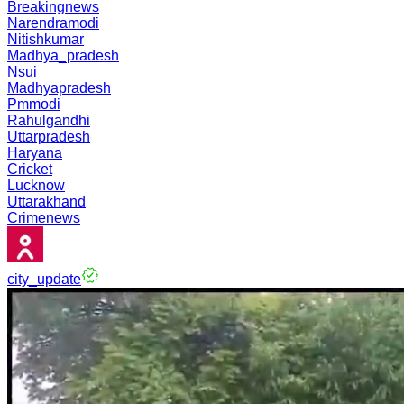
Breakingnews
Narendramodi
Nitishkumar
Madhya_pradesh
Nsui
Madhyapradesh
Pmmodi
Rahulgandhi
Uttarpradesh
Haryana
Cricket
Lucknow
Uttarakhand
Crimenews
city_update