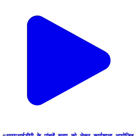
#आरयूआईडीपी_के_पांचवें_चरण_को_लेकर_कार्यशाला_आयोजित