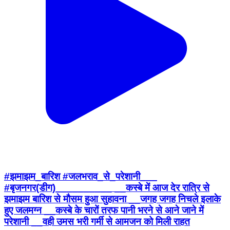
#झमाझम_बारिश #जलभराव_से_परेशानी___
#बृजनगर(डीग)__________ __कस्बे में आज देर रात्रि से
झमाझम बारिश से मौसम हुआ सुहावना __जगह जगह निचले इलाके
हुए जलमग्न __कस्बे के चारों तरफ पानी भरने से आने जाने में
परेशानी __वही उमस भरी गर्मी से आमजन को मिली राहत