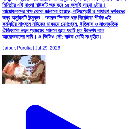
মিনিটের এই বাংলা নাটকটি শুরু হবে ১৫ জুলাই সন্ধ্যা ৬টায়।
আয়োজকদের পক্ষ থেকে জানানো হয়েছে, নাট্যপ্রেমী ও সাধারণ দর্শকদের
জন্য অনুষ্ঠানটি উন্মুক্ত। ‘ভারত স্পিকস থ্রু থিয়েটার’ শীর্ষক এই
কর্মসূচির মাধ্যমে নাটকের মাধ্যমে দেশপ্রেম, ইতিহাস ও সাংস্কৃতিক
ঐতিহ্যকে নতুন প্রজন্মের সামনে তুলে ধরাই মূল উদ্দেশ্য বলে
আয়োজকদের দাবি। # ভিডিও সৌ: নাটক গোষ্টী সংগৃহীত।
Jaipur, Purulia | Jul 29, 2026