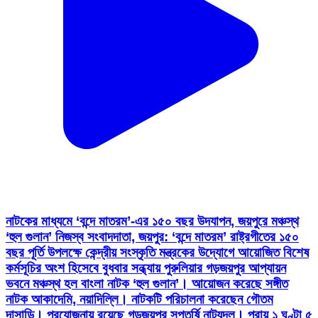
নাটকের মাধ্যমে ‘বন্দে মাতরম’-এর ১৫০ বছর উদযাপন, জয়পুরে মঞ্চস্থ
‘হুল গুলান’ নিজস্ব সংবাদদাতা, জয়পুর: ‘বন্দে মাতরম’ রাষ্ট্রগীতের ১৫০
বছর পূর্তি উপলক্ষে কেন্দ্রীয় সংস্কৃতি মন্ত্রকের উদ্যোগে আয়োজিত বিশেষ
কর্মসূচির অংশ হিসেবে বুধবার সন্ধ্যায় পুরুলিয়ার গড়জয়পুর আপ্যায়ন
ভবনে মঞ্চস্থ হল বাংলা নাটক ‘হুল গুলান’। আয়োজন করেছে সঙ্গীত
নাটক আকাদেমি, নয়াদিল্লি। নাটকটি পরিচালনা করেছেন গৌতম
দাসান্ডি। প্রযোজনায় রয়েছে গড়জয়পুর সপ্তর্ষি নাট্যদল। প্রায় ১ ঘণ্টা ৫