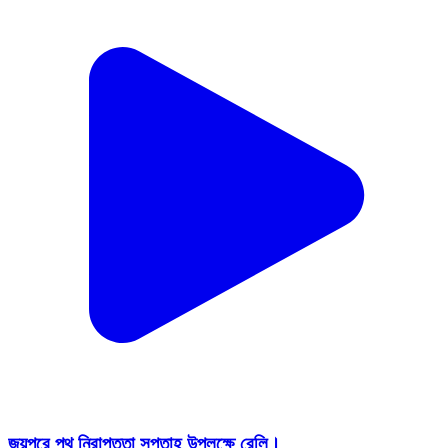
জয়পুরে পথ নিরাপত্তা সপ্তাহ উপলক্ষে রেলি।