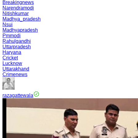
Breakingnews
Narendramodi
Nitishkumar
Madhya_pradesh
Nsui
Madhyapradesh
Pmmodi
Rahulgandhi
Uttarpradesh
Haryana
Cricket
Lucknow
Uttarakhand
Crimenews
razagattewala