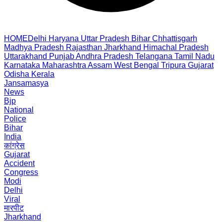
HOME
Delhi
Haryana
Uttar Pradesh
Bihar
Chhattisgarh
Madhya Pradesh
Rajasthan
Jharkhand
Himachal Pradesh
Uttarakhand
Punjab
Andhra Pradesh
Telangana
Tamil Nadu
Karnataka
Maharashtra
Assam
West Bengal
Tripura
Gujarat
Odisha
Kerala
Jansamasya
News
Bjp
National
Police
Bihar
India
कांग्रेस
Gujarat
Accident
Congress
Modi
Delhi
Viral
मारपीट
Jharkhand